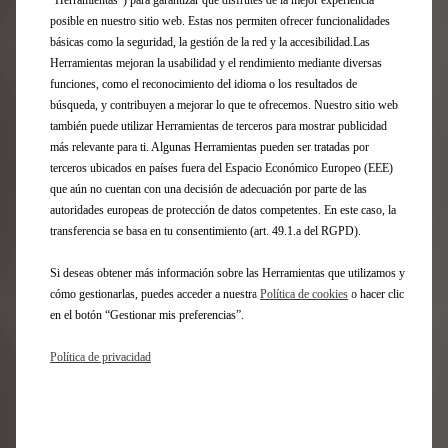
“Herramientas”) para garantizar que disfrutes de la mejor experiencia
Pack Business se compone de los siguientes seguros
posible en nuestro sitio web. Estas nos permiten ofrecer funcionalidades
y servicios: Seguro Auto (99,79€ al mes) suscrito con
básicas como la seguridad, la gestión de la red y la accesibilidad.Las
Mutua Madrileña Automovilista, S.S.P.F., con NIF: V-
Herramientas mejoran la usabilidad y el rendimiento mediante diversas
28027118, domicilio social en Madrid, Paseo de la
funciones, como el reconocimiento del idioma o los resultados de
Castellana, 33, 28046; inscrito en el Registro de la
búsqueda, y contribuyen a mejorar lo que te ofrecemos. Nuestro sitio web
Dirección General de Seguros y Fondos de Pensiones
también puede utilizar Herramientas de terceros para mostrar publicidad
con la clave M0083. Gestión de Multas (3,97€ al mes)
más relevante para ti. Algunas Herramientas pueden ser tratadas por
suscrito con Pyramid Consulting, S.L. con CIF B-
terceros ubicados en países fuera del Espacio Económico Europeo (EEE)
80176506. Complete Care Plus (27,88€ al mes)
que aún no cuentan con una decisión de adecuación por parte de las
suscrito con Stellantis España, S.A, con CIF A-
8012342, cubre los mantenimientos periódicos
autoridades europeas de protección de datos competentes. En este caso, la
(piezas, mano de obra e impuestos incluidos)
transferencia se basa en tu consentimiento (art. 49.1.a del RGPD).
indicados en el manual del usuario durante 48 meses
(con un límite máximo de 60.000 km) realizados en la
Si deseas obtener más información sobre las Herramientas que utilizamos y
Red oficial dsautomobiles.
cómo gestionarlas, puedes acceder a nuestra
Política de cookies
o hacer clic
en el botón “Gestionar mis preferencias”.
DS SERENITY
Política de privacidad
3 años de garantía vehículo nuevo más hasta 5 años de
cobertura especial para principales componentes
mecánicos. Se activa si decides realizar una Revisión