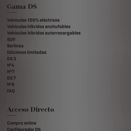
Gama DS
Vehículos 100% eléctricos
Vehículos híbridos enchufables
Vehículos híbridos autorrecargables
SUV
Berlinas
Ediciones limitadas
DS 3
Nº4
N°7
DS 7
Nº8
FAQ
Acceso Directo
Compra online
Configurador DS