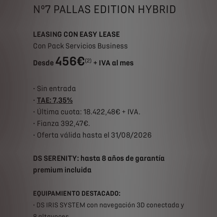
Nº7 PALLAS EDITION HYBRID
LEASING CON EASY LEASE
Con Pack Servicios Business
456€
(2)
Desde
+ IVA al mes
• Sin entrada
•
TAE: 7,35%
• Última cuota: 18.422,48€ + IVA.
• Fianza 392,47€.
• Oferta válida hasta el 31/08/2026
DS SERENITY: hasta 8 años de garantía
premium incluida
EQUIPAMIENTO DESTACADO:
• DS IRIS SYSTEM con navegación 3D conectada y
8 altavoces