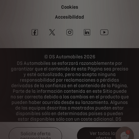
Cookies
Accesibilidad
DS Automobiles 2026
DS Automobiles se esforzará razonablemente por
garantizar que el contenido de esta Página sea preciso
y esté actualizado, pero no acepta ninguna
responsabilidad por reclamaciones o pérdidas
derivadas de la confianza en el contenido de la Página.
Parte de la información contenida en este Sitio puede
no ser correcta debido a los cambios en el producto que
pueden haber ocurrido desde su lanzamiento. Algunos
de los equipos descritos o mostrados pueden estar
disponibles sólo en determinados países o pueden
estar disponibles sólo con un coste adicional. DS
Automobiles se reserva el derecho de cambiar las
especificaciones del producto en cualquier momento.
1
Ver todas las
Solicite oferta
Para conocer las especificaciones reales del producto
ofertas
personalizada