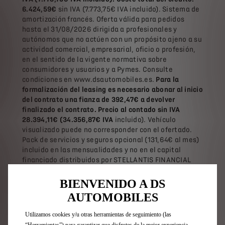
6.424,59€
sin IVA (7.773,75€ IVA incluido). Sistema de
amortización francés. Oferta válida para pedidos
hasta el 31/08/2026 dirigida a profesionales y
autónomos que no actúen con un propósito ajeno a su
actividad comercial, empresarial, oficio o profesión,
en el sentido de la vigente normativa sobre
consumidores y usuarios y a Pymes. Consulte
condiciones en www.dsautomobiles.es.
Para la
formalización del leasing es necesario abonar al inicio
del contrato una fianza de 392,47€ a devolver
finalizado el contrato. Precio al contado sin
IVA
28.394,11€ (34.356,87€ IVA
incluido). Vehículo
visualizado puede no corresponder con el ofertado.
Pack de servicios y seguros opcional (131,64€ al mes)
incluido en las mensualidades y no en el capital
financiado distribuidos por STELLANTIS FINANCIAL
SERVICES España, E.F.C., S.A. con CIF A87323705,
domicilio social en Madrid Calle Eduardo Barreiros
BIENVENIDO A DS
110, Agente de Seguro Vinculado inscrito en el
AUTOMOBILES
Registro de la Dirección General de Seguros y Fondos
de Pensiones con la clave AJ-171. Sujeto a normas de
Utilizamos cookies y/u otras herramientas de seguimiento (las
suscripción de la aseguradora correspondiente. Este