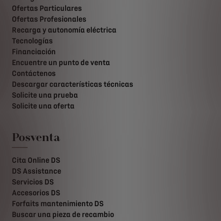
Ofertas Particulares
Ofertas Profesionales
Recarga y autonomía eléctrica
Tecnologías
Financiación
Encuentre un punto de venta
Contáctenos
Descargar características técnicas
Solicite una prueba
Solicite una oferta
Posventa
Cita Online DS
DS Assistance
Servicios DS
Accesorios DS
Forfaits mantenimiento DS
Buscar una pieza de recambio