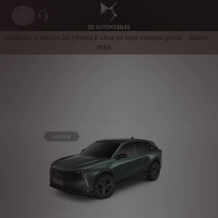
Nº7
Saber
Garantía premium DS | Hasta 8 años en toda nuestra gama.
más