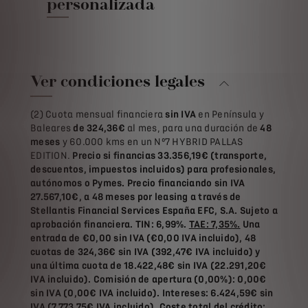
personalizada
Ver condiciones legales
(2) Cuota mensual financiera
sin IVA
en Península y
Baleares
de 324,36€
al mes, para una duración de
48
meses
y 60.000 kms en un Nº7 HYBRID PALLAS
EDITION.
Precio si financias 33.356,19€ (transporte,
descuentos, impuestos incluidos) para profesionales,
autónomos o Pymes. Precio financiando sin
IVA
27.567,10€, a 48
meses por leasing a través de
Stellantis Financial Services España EFC, S.A. Sujeto a
aprobación financiera. TIN: 6,99%.
TAE: 7,35%.
Una
entrada de €0,00 sin
IVA (€0,00 IVA incluido), 48
cuotas de
324,36€ sin
IVA (392,47€ IVA
incluido) y
una última cuota de 18.422,48€ sin
IVA (22.291,20€
IVA incluido). Comisión de apertura (0,00%): 0,00€
sin
IVA (0,00€ IVA
incluido). Intereses: 6.424,59€ sin
IVA (7.773,75€ IVA
incluido). Coste total del crédito: