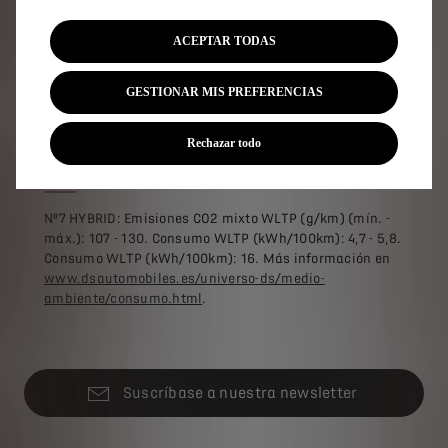
Preconizada por el Fabricante en la Red oficial (RPFR) y
se mantiene en vigor hasta la próxima RPFR, y si ésta se
ACEPTAR TODAS
realiza se prorrogará hasta la próxima RPFR y así
sucesivamente hasta un máximo de 8 años o
160.000Km, lo que ocurra antes. No afecta a la garantía
GESTIONAR MIS PREFERENCIAS
legal del vendedor. Términos y condiciones
aquí
.
Rechazar todo
Emisiones y consumos WLTP
Nº7 HYBRID: Emisiones CO2 mixto WLTP (g/km) (mín. -
máx.): 107 - 130. Consumo WLTP (kWh/100km): 4,7 - 5,8.
Consumo WLTP (kWh/100km): 16. Más información en
www.dsautomobiles.es/universo-ds/medio-
ambiente/consumo.html
.
Suscríbase a nuestra newsletter