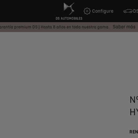
Configure
DS
Saber más
arantía premium DS | Hasta 8 años en toda nuestra gama.
N
H
REN