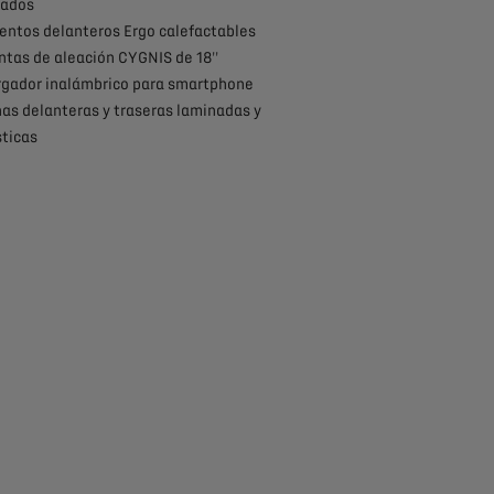
gados
ientos delanteros Ergo calefactables
antas de aleación CYGNIS de 18''
rgador inalámbrico para smartphone
nas delanteras y traseras laminadas y
ticas