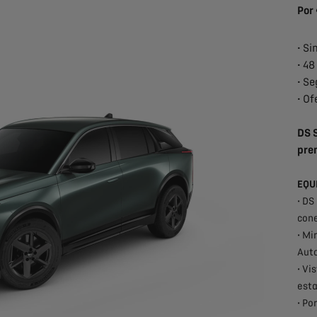
Por
• Si
• 4
• S
• Of
DS 
pre
EQU
• DS
cone
• Mi
Auto
• Vi
esta
• Po