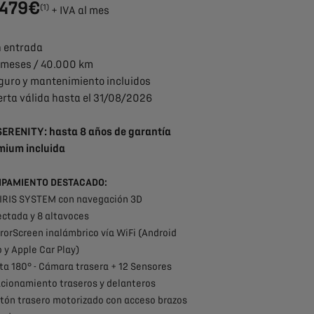
479€
(1)
+ IVA al mes
n entrada
8 meses / 40.000 km
eguro y mantenimiento incluidos
erta válida hasta el 31/08/2026
SERENITY: hasta 8 años de garantía
mium incluida
IPAMIENTO DESTACADO:
 IRIS SYSTEM con navegación 3D
ctada y 8 altavoces
rrorScreen inalámbrico vía WiFi (Android
 y Apple Car Play)
sta 180° - Cámara trasera + 12 Sensores
cionamiento traseros y delanteros
rtón trasero motorizado con acceso brazos