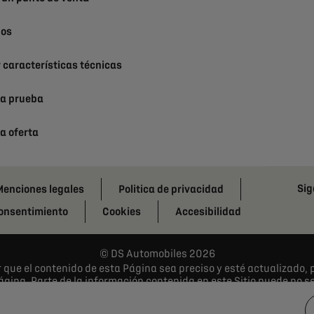
nos
 características técnicas
na prueba
na oferta
Sig
enciones legales
Politica de privacidad
consentimiento
Cookies
Accesibilidad
DS Automobiles 2026
que el contenido de esta Página sea preciso y esté actualizado,
ágina. Parte de la información contenida en este Sitio puede no 
os descritos o mostrados pueden estar disponibles sólo en determ
r las especificaciones del producto en cualquier momento. Para co