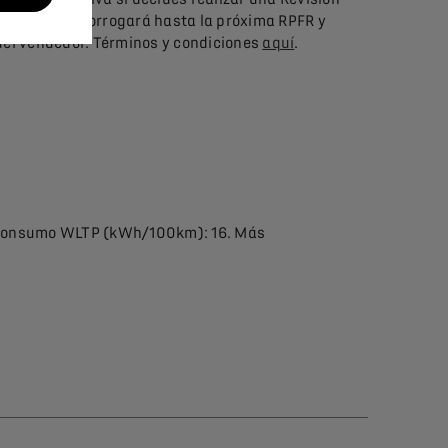
e realiza se prorrogará hasta la próxima RPFR y
del vendedor. Términos y condiciones
aquí
.
. Consumo WLTP (kWh/100km): 16. Más