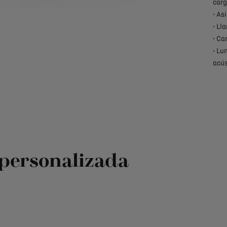
car
• As
• Ll
• Ca
• Lu
acús
a personalizada