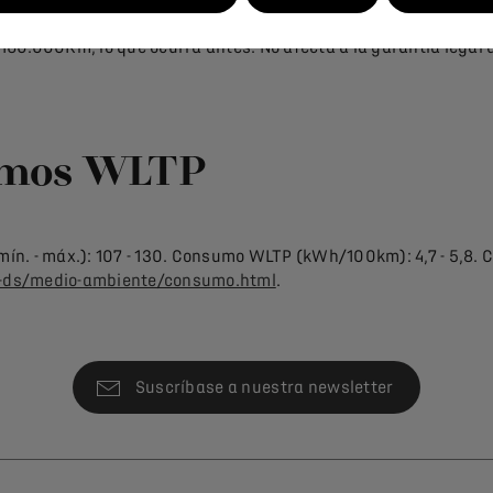
RPFR) y se mantiene en vigor hasta la próxima RPFR, y si ésta s
60.000Km, lo que ocurra antes. No afecta a la garantía legal 
umos WLTP
mín. - máx.): 107 - 130. Consumo WLTP (kWh/100km): 4,7 - 5,8
-ds/medio-ambiente/consumo.html
.
Suscríbase a nuestra newsletter