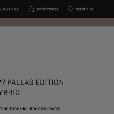
 CERTIFIED
Contáctenos
Red oficial
º7 PALLAS EDITION
YBRID
TING TODO INCLUIDO CON LEASYS