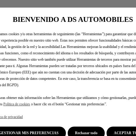
BIENVENIDO A DS AUTOMOBILES
gales
zamos cookies y/u otras herramientas de seguimiento (las “Herramientas”) para garantizar que di
 experiencia posible en nuestro sitio web. Estas nos permiten ofrecer funcionalidades básicas 
AS EDITION 18'' en Península y Baleares y clientes personas j
idad, la gestión de la red y la accesibilidad.Las Herramientas mejoran la usabilidad y el rendim
uro de responsabilidad civil de suscripción obligatoria con re
sas funciones, como el reconocimiento del idioma o los resultados de búsqueda, y contribuyen 
cidente conductor y ocupantes de 30.000€ en caso de fallecimie
e ofrecemos. Nuestro sitio web también puede utilizar Herramientas de terceros para mostrar p
, asistencia 24h, mantenimiento, impuestos de circulación y ges
ante para ti. Algunas Herramientas pueden ser tratadas por terceros ubicados en países fuera de
para pedidos cliente y unidades en stock del hasta el 31 de ag
mico Europeo (EEE) que aún no cuentan con una decisión de adecuación por parte de las auto
o coincidir con el modelo ofertado.
eas de protección de datos competentes. En este caso, la transferencia se basa en tu consentimien
.a del RGPD).
seas obtener más información sobre las Herramientas que utilizamos y cómo gestionarlas, pued
tra
Política de cookies
o hacer clic en el botón “Gestionar mis preferencias”.
ica de privacidad
GESTIONAR MIS PREFERENCIAS
Rechazar todo
ACEPTAR T
ños de cobertura especial para principales componentes mecáni