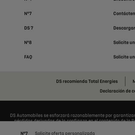
N°7
Contácte
DS 7
Descargar
Nº8
Solicite u
FAQ
Solicite u
DS recomienda Total Energies
M
Declaración de 
DS Automobiles se esforzará razonablemente por garantizar 
pérdidas derivadas de la confianza en el contenido de la P
haber ocurrido desde su lanzamiento. Algunos de los equip
adicional. DS Automobiles se reserva el derecho de cambia
Nº7
Solicite oferta personalizada