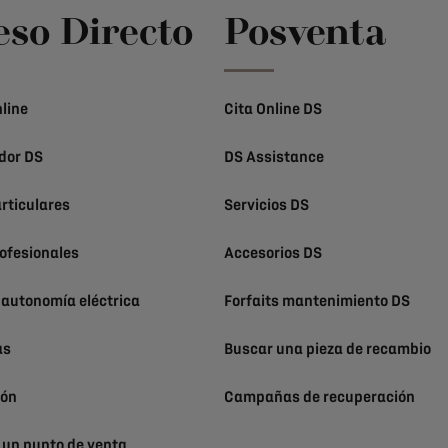
eso Directo
Posventa
line
Cita Online DS
dor DS
DS Assistance
rticulares
Servicios DS
ofesionales
Accesorios DS
 autonomía eléctrica
Forfaits mantenimiento DS
as
Buscar una pieza de recambio
ión
Campañas de recuperación
 un punto de venta