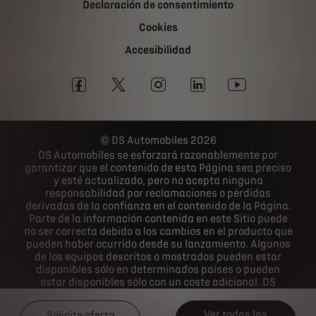
Declaración de consentimiento
Cookies
Accesibilidad
DS Automobiles 2026
DS Automobiles se esforzará razonablemente por
garantizar que el contenido de esta Página sea preciso
y esté actualizado, pero no acepta ninguna
responsabilidad por reclamaciones o pérdidas
derivadas de la confianza en el contenido de la Página.
Parte de la información contenida en este Sitio puede
no ser correcta debido a los cambios en el producto que
pueden haber ocurrido desde su lanzamiento. Algunos
de los equipos descritos o mostrados pueden estar
disponibles sólo en determinados países o pueden
estar disponibles sólo con un coste adicional. DS
Automobiles se reserva el derecho de cambiar las
especificaciones del producto en cualquier momento.
Ver todas las
Solicite oferta