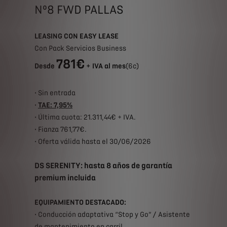
Nº8 FWD PALLAS
LEASING CON EASY LEASE
Con Pack Servicios Business
781€
Desde
+ IVA al mes
(6c)
• Sin entrada
•
TAE: 7,95%
• Última cuota: 21.311,44€ + IVA.
• Fianza 761,77€.
• Oferta válida hasta el 30/06/2026
DS SERENITY: hasta 8 años de garantía
premium incluida
EQUIPAMIENTO DESTACADO:
• Conducción adaptativa “Stop y Go” / Asistente
de mantenimiento en carril.