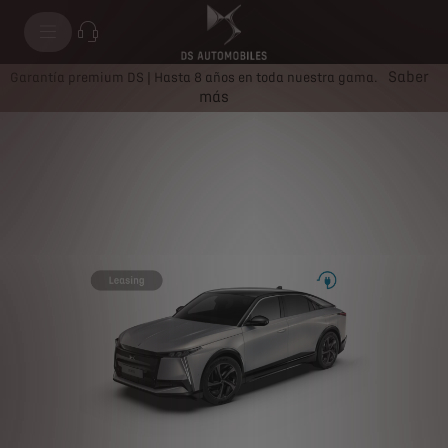
Nº8
Saber
Garantía premium DS | Hasta 8 años en toda nuestra gama.
más