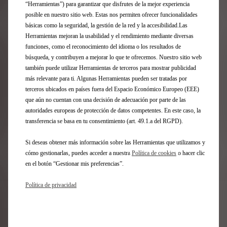
Registro de la Dirección General de Seguros y Fondos
“Herramientas”) para garantizar que disfrutes de la mejor experiencia
de Pensiones con la clave AJ-171. Sujeto a normas de
posible en nuestro sitio web. Estas nos permiten ofrecer funcionalidades
suscripción de la aseguradora correspondiente. Este
básicas como la seguridad, la gestión de la red y la accesibilidad.Las
Pack Business se compone de los siguientes seguros
Herramientas mejoran la usabilidad y el rendimiento mediante diversas
y servicios: Seguro Auto (132,14€ al mes) suscrito con
funciones, como el reconocimiento del idioma o los resultados de
Mutua Madrileña Automovilista, S.S.P.F., con NIF: V-
búsqueda, y contribuyen a mejorar lo que te ofrecemos. Nuestro sitio web
28027118, domicilio social en Madrid, Paseo de la
también puede utilizar Herramientas de terceros para mostrar publicidad
Castellana, 33, 28046; inscrito en el Registro de la
más relevante para ti. Algunas Herramientas pueden ser tratadas por
Dirección General de Seguros y Fondos de Pensiones
terceros ubicados en países fuera del Espacio Económico Europeo (EEE)
con la clave M0083. Gestión de Multas (3,97€ al mes)
que aún no cuentan con una decisión de adecuación por parte de las
suscrito con Pyramid Consulting, S.L. con CIF B-
autoridades europeas de protección de datos competentes. En este caso, la
80176506. Complete Care Plus (15,33€ al mes)
transferencia se basa en tu consentimiento (art. 49.1.a del RGPD).
suscrito con Stellantis España, S.A, con CIF A-
8012342, cubre los mantenimientos periódicos
Si deseas obtener más información sobre las Herramientas que utilizamos y
(piezas, mano de obra e impuestos incluidos)
cómo gestionarlas, puedes acceder a nuestra
Política de cookies
o hacer clic
indicados en el manual del usuario durante 48 meses
en el botón “Gestionar mis preferencias”.
(con un límite máximo de 60.000 km) realizados en la
Red oficial dsautomobiles.
Política de privacidad
DS SERENITY