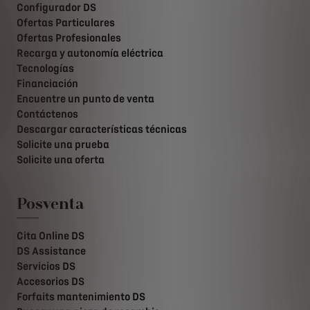
Configurador DS
Ofertas Particulares
Ofertas Profesionales
Recarga y autonomía eléctrica
Tecnologías
Financiación
Encuentre un punto de venta
Contáctenos
Descargar características técnicas
Solicite una prueba
Solicite una oferta
Posventa
Cita Online DS
DS Assistance
Servicios DS
Accesorios DS
Forfaits mantenimiento DS