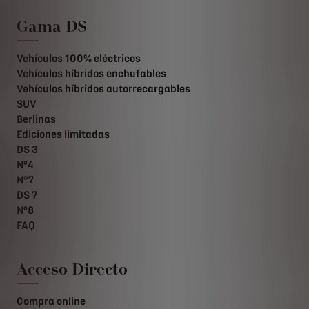
Gama DS
Vehículos 100% eléctricos
Vehículos híbridos enchufables
Vehículos híbridos autorrecargables
SUV
Berlinas
Ediciones limitadas
DS 3
Nº4
N°7
DS 7
Nº8
FAQ
Acceso Directo
Compra online