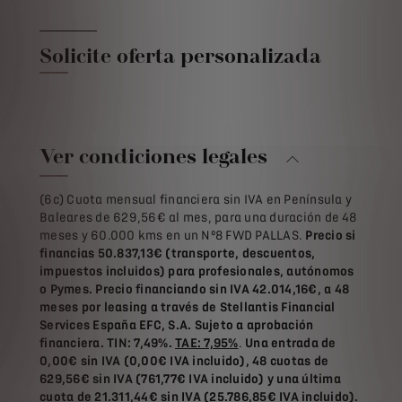
Solicite oferta personalizada
Ver condiciones legales
(6c) Cuota mensual financiera sin IVA en Península y
Baleares de 629,56€ al mes, para una duración de 48
meses y 60.000 kms en un Nº8 FWD PALLAS.
Precio si
financias 50.837,13€ (transporte, descuentos,
impuestos incluidos) para profesionales, autónomos
o Pymes. Precio financiando sin IVA 42.014,16€, a 48
meses por leasing a través de Stellantis Financial
Services España EFC, S.A. Sujeto a aprobación
financiera. TIN: 7,49%.
TAE: 7,95%
.
Una entrada de
0,00€ sin IVA (0,00€ IVA incluido), 48 cuotas de
629,56€ sin IVA (761,77€ IVA incluido) y una última
cuota de 21.311,44€ sin IVA (25.786,85€ IVA incluido).