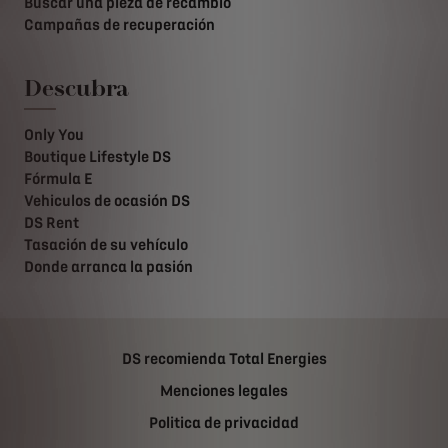
Buscar una pieza de recambio
Campañas de recuperación
Descubra
Only You
Boutique Lifestyle DS
Fórmula E
Vehiculos de ocasión DS
DS Rent
Tasación de su vehículo
Donde arranca la pasión
DS recomienda Total Energies
Menciones legales
Politica de privacidad