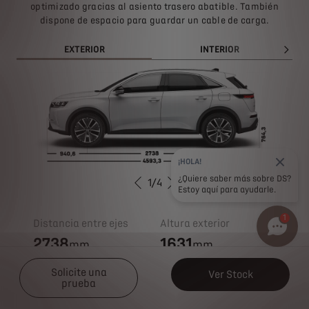
optimizado gracias al asiento trasero abatible. También
dispone de espacio para guardar un cable de carga.
EXTERIOR
INTERIOR
¡HOLA!
¿Quiere saber más sobre DS?
1
/
4
ANTERIOR
SIGUIENTE
Estoy aquí para ayudarle.
1
Distancia entre ejes
Altura exterior
2738
1631
mm
mm
Solicite una
Ver Stock
Anchura exterior
Longitud exterior
prueba
1895
4595
mm
mm