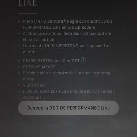
LINE
Interior en Alcantara® negro con distintivo DS
PERFORMANCE Line en el salpicadero
Acabados exteriores dorados exclusivos de la
Edición Limitada
Llantas de 19" SILVERSTONE con tapa central
dorada
DS IRIS SYSTEM con ChatGPT
con la evolución del Asistent
DS DRIVE ASSIST
Portón trasero motorizado con acceso manos
libres
VISIÓN 360º
Pack DS
CONNECT PLUS
incluido por un periodo
de 3 años
Descubra DS 7 DS PERFORMANCE Line