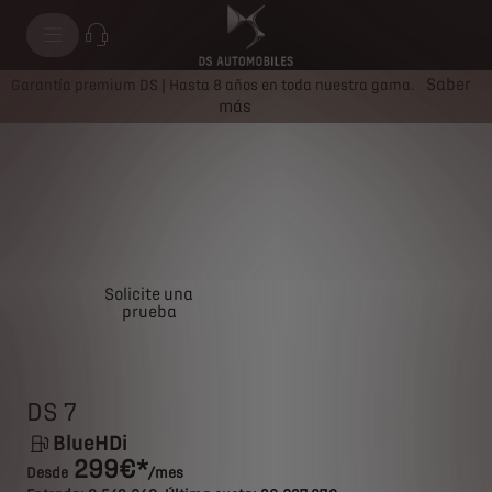
DS 7 DIESEL BLUEHDI
Saber
Garantía premium DS | Hasta 8 años en toda nuestra gama.
más
Solicite una
Solicite una oferta
prueba
DS 7
BlueHDi
299€*
Desde
/mes