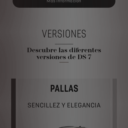
Más información
VERSIONES
Descubre las diferentes
versiones de DS 7
PALLAS
E
SENCILLEZ Y ELEGANCIA
PR
IE