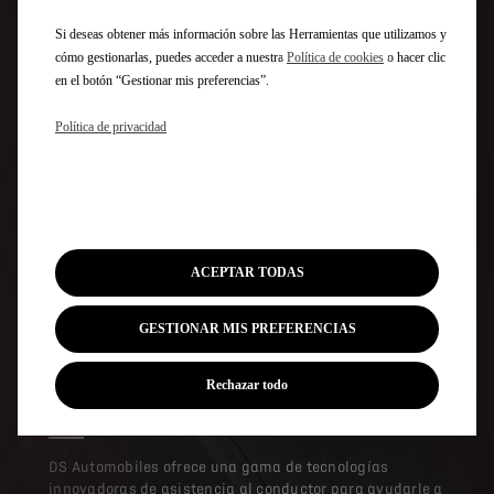
Si deseas obtener más información sobre las Herramientas que utilizamos y
cómo gestionarlas, puedes acceder a nuestra
Política de cookies
o hacer clic
en el botón “Gestionar mis preferencias”.
Política de privacidad
RELOJ B.R.M R180
ACEPTAR TODAS
TECNOLOGÍA
GESTIONAR MIS PREFERENCIAS
Disfrute de una experiencia de
conducción envolvente y
Rechazar todo
emocionante
DS Automobiles ofrece una gama de tecnologías
innovadoras de asistencia al conductor para ayudarle a