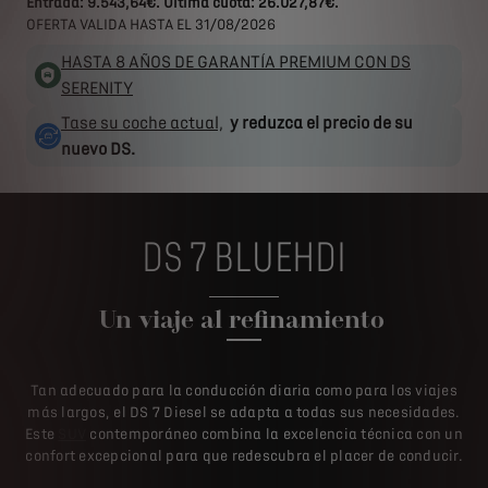
Entrada: 9.543,64€. Última cuota: 26.027,87€.
OFERTA VALIDA HASTA EL 31/08/2026
HASTA 8 AÑOS DE GARANTÍA PREMIUM CON DS
SERENITY
Tase su coche actual,
y reduzca el precio de su
nuevo DS.
DS 7 BLUEHDI
Un viaje al refinamiento
Tan adecuado para la conducción diaria como para los viajes
más largos, el DS 7 Diesel se adapta a todas sus necesidades.
Este
SUV
contemporáneo combina la excelencia técnica con un
confort excepcional para que redescubra el placer de conducir.