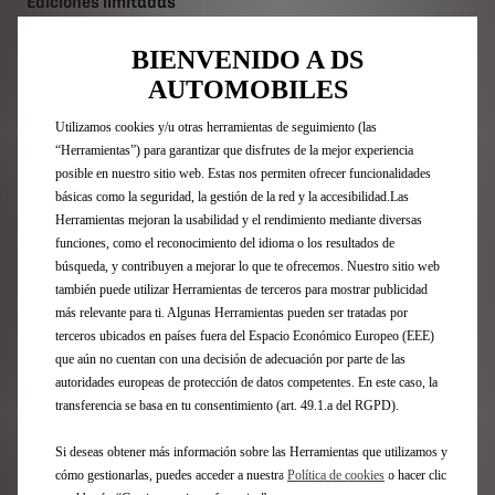
Ediciones limitadas
DS 3
Nº4
BIENVENIDO A DS
N°7
AUTOMOBILES
DS 7
Nº8
Utilizamos cookies y/u otras herramientas de seguimiento (las
FAQ
“Herramientas”) para garantizar que disfrutes de la mejor experiencia
posible en nuestro sitio web. Estas nos permiten ofrecer funcionalidades
básicas como la seguridad, la gestión de la red y la accesibilidad.Las
Acceso Directo
Herramientas mejoran la usabilidad y el rendimiento mediante diversas
funciones, como el reconocimiento del idioma o los resultados de
búsqueda, y contribuyen a mejorar lo que te ofrecemos. Nuestro sitio web
Compra online
también puede utilizar Herramientas de terceros para mostrar publicidad
Configurador DS
más relevante para ti. Algunas Herramientas pueden ser tratadas por
Ofertas Particulares
terceros ubicados en países fuera del Espacio Económico Europeo (EEE)
Ofertas Profesionales
que aún no cuentan con una decisión de adecuación por parte de las
Recarga y autonomía eléctrica
autoridades europeas de protección de datos competentes. En este caso, la
Tecnologías
transferencia se basa en tu consentimiento (art. 49.1.a del RGPD).
Financiación
Encuentre un punto de venta
Si deseas obtener más información sobre las Herramientas que utilizamos y
Contáctenos
cómo gestionarlas, puedes acceder a nuestra
Política de cookies
o hacer clic
Descargar características técnicas