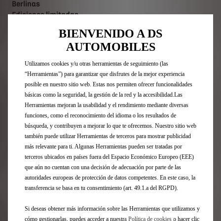
Berlinas
Ediciones limitadas
DS 3
BIENVENIDO A DS
Nº4
AUTOMOBILES
N°7
DS 7
Utilizamos cookies y/u otras herramientas de seguimiento (las
Nº8
“Herramientas”) para garantizar que disfrutes de la mejor experiencia
FAQ
posible en nuestro sitio web. Estas nos permiten ofrecer funcionalidades
básicas como la seguridad, la gestión de la red y la accesibilidad.Las
Herramientas mejoran la usabilidad y el rendimiento mediante diversas
Acceso Directo
funciones, como el reconocimiento del idioma o los resultados de
búsqueda, y contribuyen a mejorar lo que te ofrecemos. Nuestro sitio web
Compra online
también puede utilizar Herramientas de terceros para mostrar publicidad
Configurador DS
más relevante para ti. Algunas Herramientas pueden ser tratadas por
Ofertas Particulares
terceros ubicados en países fuera del Espacio Económico Europeo (EEE)
Ofertas Profesionales
que aún no cuentan con una decisión de adecuación por parte de las
Recarga y autonomía eléctrica
autoridades europeas de protección de datos competentes. En este caso, la
Tecnologías
transferencia se basa en tu consentimiento (art. 49.1.a del RGPD).
Financiación
Si deseas obtener más información sobre las Herramientas que utilizamos y
Encuentre un punto de venta
cómo gestionarlas, puedes acceder a nuestra
Política de cookies
o hacer clic