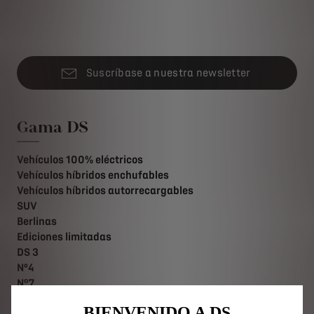
Suscríbase a nuestra newsletter
Gama DS
Vehículos 100% eléctricos
Vehículos híbridos enchufables
Vehículos híbridos autorrecargables
SUV
Berlinas
Ediciones limitadas
DS 3
Nº4
N°7
DS 7
BIENVENIDO A DS