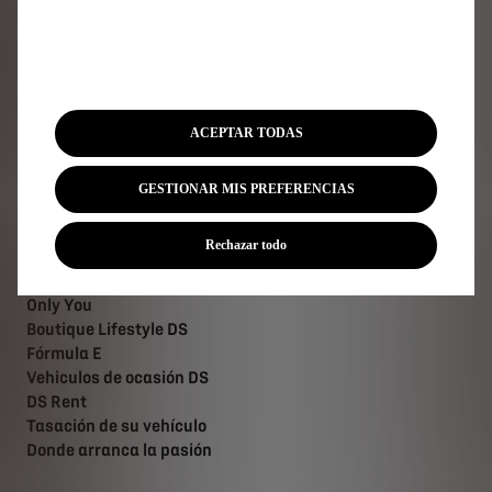
Cita Online DS
DS Assistance
Servicios DS
Accesorios DS
ACEPTAR TODAS
Forfaits mantenimiento DS
Buscar una pieza de recambio
Campañas de recuperación
GESTIONAR MIS PREFERENCIAS
Rechazar todo
Descubra
Only You
Boutique Lifestyle DS
Fórmula E
Vehiculos de ocasión DS
DS Rent
Tasación de su vehículo
Donde arranca la pasión