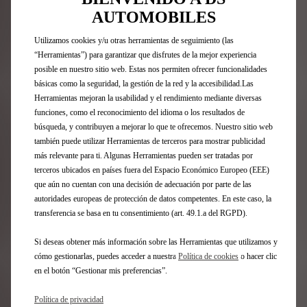
Nº8
AUTOMOBILES
FAQ
Utilizamos cookies y/u otras herramientas de seguimiento (las
Acceso Directo
“Herramientas”) para garantizar que disfrutes de la mejor experiencia
posible en nuestro sitio web. Estas nos permiten ofrecer funcionalidades
básicas como la seguridad, la gestión de la red y la accesibilidad.Las
Compra online
Herramientas mejoran la usabilidad y el rendimiento mediante diversas
Configurador DS
funciones, como el reconocimiento del idioma o los resultados de
Ofertas Particulares
búsqueda, y contribuyen a mejorar lo que te ofrecemos. Nuestro sitio web
Ofertas Profesionales
también puede utilizar Herramientas de terceros para mostrar publicidad
Recarga y autonomía eléctrica
más relevante para ti. Algunas Herramientas pueden ser tratadas por
Tecnologías
terceros ubicados en países fuera del Espacio Económico Europeo (EEE)
Financiación
que aún no cuentan con una decisión de adecuación por parte de las
Encuentre un punto de venta
autoridades europeas de protección de datos competentes. En este caso, la
Contáctenos
transferencia se basa en tu consentimiento (art. 49.1.a del RGPD).
Descargar características técnicas
Solicite una prueba
Si deseas obtener más información sobre las Herramientas que utilizamos y
Solicite una oferta
cómo gestionarlas, puedes acceder a nuestra
Política de cookies
o hacer clic
en el botón “Gestionar mis preferencias”.
Posventa
Política de privacidad