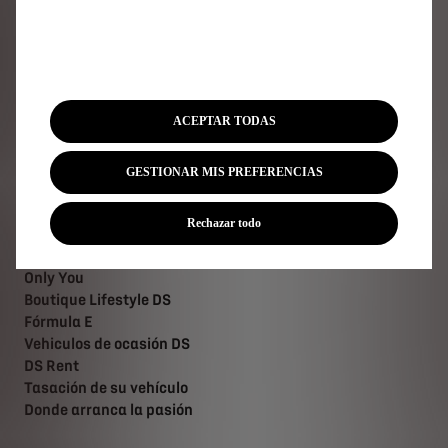
Cita Online DS
DS Assistance
Servicios DS
Accesorios DS
ACEPTAR TODAS
Forfaits mantenimiento DS
Buscar una pieza de recambio
Campañas de recuperación
GESTIONAR MIS PREFERENCIAS
Rechazar todo
Descubra
Only You
Boutique Lifestyle DS
Fórmula E
Vehiculos de ocasión DS
DS Rent
Tasación de su vehículo
Donde arranca la pasión