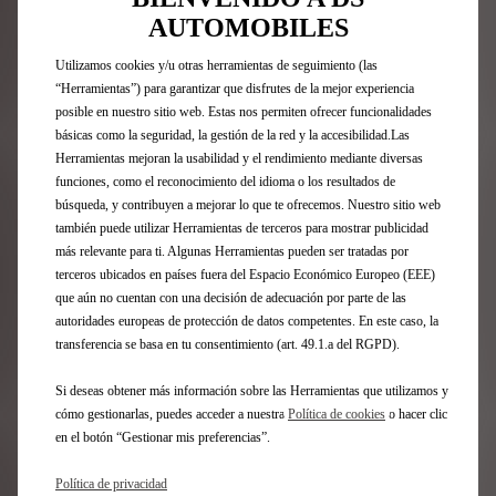
Nº8
AUTOMOBILES
FAQ
Utilizamos cookies y/u otras herramientas de seguimiento (las
Acceso Directo
“Herramientas”) para garantizar que disfrutes de la mejor experiencia
posible en nuestro sitio web. Estas nos permiten ofrecer funcionalidades
básicas como la seguridad, la gestión de la red y la accesibilidad.Las
Compra online
Herramientas mejoran la usabilidad y el rendimiento mediante diversas
Configurador DS
funciones, como el reconocimiento del idioma o los resultados de
Ofertas Particulares
búsqueda, y contribuyen a mejorar lo que te ofrecemos. Nuestro sitio web
Ofertas Profesionales
también puede utilizar Herramientas de terceros para mostrar publicidad
Recarga y autonomía eléctrica
más relevante para ti. Algunas Herramientas pueden ser tratadas por
Tecnologías
terceros ubicados en países fuera del Espacio Económico Europeo (EEE)
Financiación
que aún no cuentan con una decisión de adecuación por parte de las
Encuentre un punto de venta
autoridades europeas de protección de datos competentes. En este caso, la
Contáctenos
transferencia se basa en tu consentimiento (art. 49.1.a del RGPD).
Descargar características técnicas
Solicite una prueba
Si deseas obtener más información sobre las Herramientas que utilizamos y
Solicite una oferta
cómo gestionarlas, puedes acceder a nuestra
Política de cookies
o hacer clic
en el botón “Gestionar mis preferencias”.
Posventa
Política de privacidad