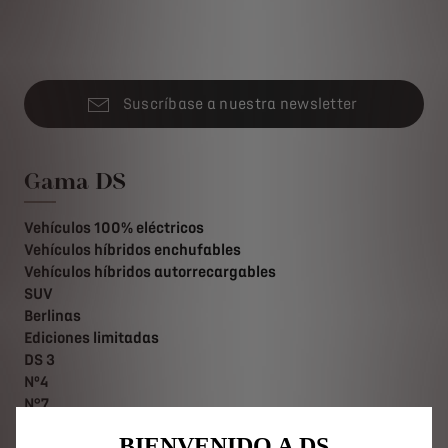
Suscríbase a nuestra newsletter
Gama DS
Vehículos 100% eléctricos
Vehículos híbridos enchufables
Vehículos híbridos autorrecargables
SUV
Berlinas
Ediciones limitadas
DS 3
Nº4
N°7
DS 7
BIENVENIDO A DS