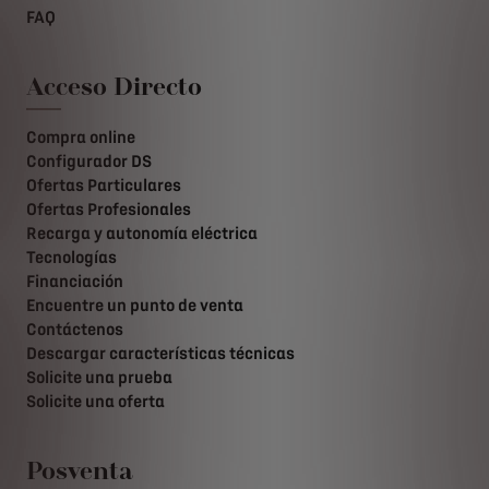
FAQ
Acceso Directo
Compra online
Configurador DS
Ofertas Particulares
Ofertas Profesionales
Recarga y autonomía eléctrica
Tecnologías
Financiación
Encuentre un punto de venta
Contáctenos
Descargar características técnicas
Solicite una prueba
Solicite una oferta
Posventa