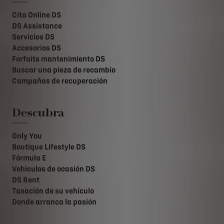
Cita Online DS
DS Assistance
Servicios DS
Accesorios DS
Forfaits mantenimiento DS
Buscar una pieza de recambio
Campañas de recuperación
Descubra
Only You
Boutique Lifestyle DS
Fórmula E
Vehiculos de ocasión DS
DS Rent
Tasación de su vehículo
Donde arranca la pasión