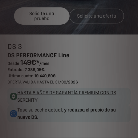
Solicite una
Solicite una oferta
prueba
DS 3
DS PERFORMANCE Line
149€*
Desde
/mes
Entrada: 7.386,05€.
Última cuota: 19.440,60€.
OFERTA VALIDA HASTA EL 31/08/2026
HASTA 8 AÑOS DE GARANTÍA PREMIUM CON DS
SERENITY
Tase su coche actual,
y reduzca el precio de su
nuevo DS.