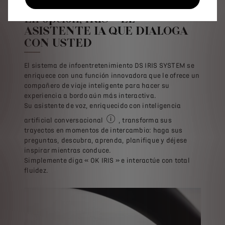
En opción, IRIS – EL
ASISTENTE IA QUE DIALOGA
CON USTED
El sistema de infoentretenimiento DS IRIS SYSTEM se
enriquece con una función innovadora que le ofrece un
compañero de viaje inteligente para hacer su
experiencia a bordo aún más interactiva.​
Su asistente de voz, enriquecido con inteligencia
artificial conversacional
, transforma sus
EN OPCIÓN: Esta funcionalidad de DS 
trayectos en momentos de intercambio: haga sus
preguntas, descubra, aprenda, planifique y déjese
inspirar mientras conduce.​
Simplemente diga « OK IRIS » e interactúe con total
fluidez.​