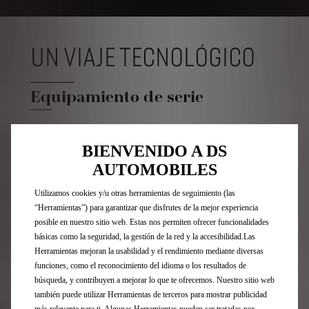
UN VIAJE TECNOLÓGICO
Equipamiento de serie
DS 3 DS PERFORMANCE Line incorpora de serie una gran
variedad de tecnologías para mejorar su experiencia de
BIENVENIDO A DS
conducción, como el asistente de aparcamiento trasero,
AUTOMOBILES
la alerta de cambio involuntario de carril, el control de
crucero/limitador de velocidad, la vigilancia de ángulos
Utilizamos cookies y/u otras herramientas de seguimiento (las
muertos, el acceso y arranque sin llave por proximidad
“Herramientas”) para garantizar que disfrutes de la mejor experiencia
y la cámara de visión de 360º.
posible en nuestro sitio web. Estas nos permiten ofrecer funcionalidades
básicas como la seguridad, la gestión de la red y la accesibilidad.Las
Herramientas mejoran la usabilidad y el rendimiento mediante diversas
funciones, como el reconocimiento del idioma o los resultados de
búsqueda, y contribuyen a mejorar lo que te ofrecemos. Nuestro sitio web
también puede utilizar Herramientas de terceros para mostrar publicidad
más relevante para ti. Algunas Herramientas pueden ser tratadas por