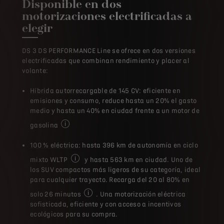
Disponible en dos
motorizaciones electrificadas a
elegir
DS 3 DS PERFORMANCE Line se ofrece en dos versiones
electrificadas que combinan rendimiento y placer al
volante:
Híbrida autorrecargable de 145 CV
:
eficiente en
emisiones y consumo, reduce hasta un 20% el gasto
medio y hasta un 40% en ciudad frente a un motor de
gasolina
En promedio comparado con un motor de gasolina. El 
100 % eléctrica
: hasta 396 km de autonomía en ciclo
mixto WLTP
y hasta 563 km en ciudad. Uno de
Las cifras indicadas de consumo de combustible,
los SUV compactos más ligeros de su categoría, ideal
para cualquier trayecto. Recarga del 20 al 80% en
solo 26 minutos
. Una motorización eléctrica
En un cargador rápido
sofisticada, eficiente y con acceso a incentivos
ecológicos para su compra.