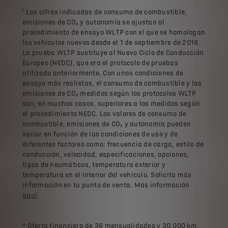
¹ Las cifras indicadas de consumo de combustible,
emisiones de CO₂ y autonomía se ajustan al
procedimiento de ensayo WLTP con el que se homologan
los vehículos nuevos desde el 1 de septiembre de 2018.
La prueba WLTP sustituye al Nuevo Ciclo de Conducción
Europeo (NEDC), que era el protocolo de pruebas
utilizado anteriormente. Con unas condiciones de
ensayo más realistas, el consumo de combustible y las
emisiones de CO₂ medidos según los protocolos WLTP
son, en muchos casos, superiores a los medidos según
el procedimiento NEDC. Los valores de consumo de
combustible, emisiones de CO₂ y autonomía pueden
variar en función de las condiciones de uso y de
diferentes factores como: frecuencia de carga, estilo de
conducción, velocidad, especificaciones, opciones,
tipos de neumáticos, temperatura exterior y
temperatura en el interior del vehículo. Solicita más
información en tu punto de venta. Más información
aquí
.
* Oferta financiera de 36 mensualidades y 30.000 km.