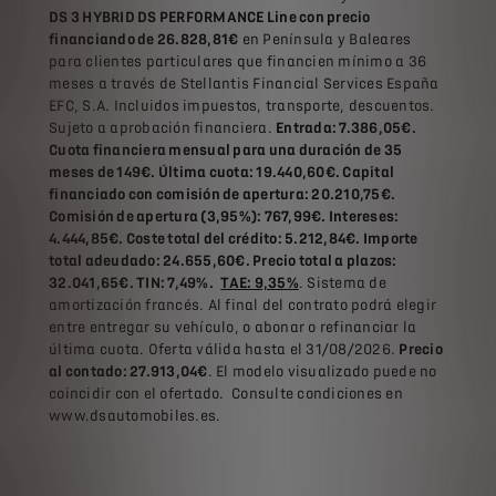
DS 3 HYBRID DS PERFORMANCE Line con precio
financiando de 26.828,81€
en Península y Baleares
para clientes particulares que financien mínimo a 36
meses a través de Stellantis Financial Services España
EFC, S.A. Incluidos impuestos, transporte, descuentos.
Sujeto a aprobación financiera.
Entrada: 7.386,05€.
Cuota financiera mensual para una duración de 35
meses de 149€. Última cuota: 19.440,60€. Capital
financiado con comisión de apertura: 20.210,75€.
Comisión de apertura (3,95%): 767,99€. Intereses:
4.444,85€. Coste total del crédito: 5.212,84€. Importe
total adeudado: 24.655,60€. Precio total a plazos:
32.041,65€. TIN: 7,49%.
TAE: 9,35%
. Sistema de
amortización francés. Al final del contrato podrá elegir
entre entregar su vehículo, o abonar o refinanciar la
última cuota. Oferta válida hasta el 31/08/2026.
Precio
al contado: 27.913,04€
. El modelo visualizado puede no
coincidir con el ofertado. Consulte condiciones en
www.dsautomobiles.es.