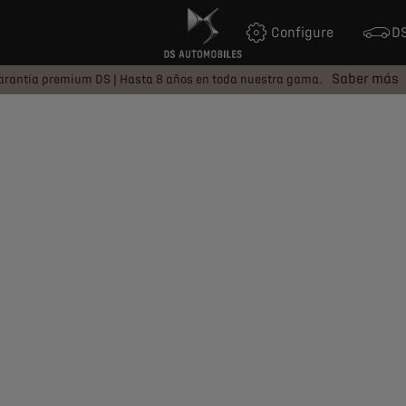
Configure
DS
Saber más
arantía premium DS | Hasta 8 años en toda nuestra gama.