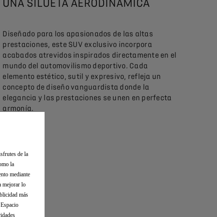
UNA SILUETA AERODINÁMICA
Diseñado para los apasionados de las altas
prestaciones, este SUV exclusivo incorpora
acabados atrevidos inspirados directamente en el
mundo del automovilismo deportivo. Cada
elemento estético, sutil y expresivo, refleja un
concepto de diseño vanguardista donde la
elegancia y las prestaciones se unen en perfecta
armonía.
sfrutes de la
como la
iento mediante
a mejorar lo
ublicidad más
l Espacio
ridades