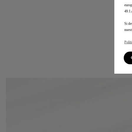
europ
49.1
Si de
nues
Polít