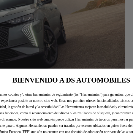
BIENVENIDO A DS AUTOMOBILES
zamos cookies y/u otras herramientas de seguimiento (las “Herramientas”) para garantizar que di
 experiencia posible en nuestro sitio web. Estas nos permiten ofrecer funcionalidades básicas 
idad, la gestión de la red y la accesibilidad.Las Herramientas mejoran la usabilidad y el rendim
sas funciones, como el reconocimiento del idioma o los resultados de búsqueda, y contribuyen 
e ofrecemos. Nuestro sitio web también puede utilizar Herramientas de terceros para mostrar p
ante para ti. Algunas Herramientas pueden ser tratadas por terceros ubicados en países fuera de
mico Europeo (EEE) que aún no cuentan con una decisión de adecuación por parte de las auto