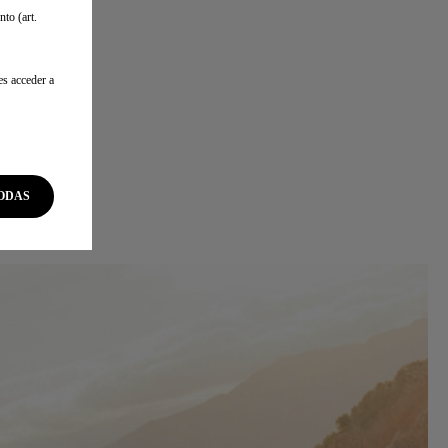
to (art.
es acceder a
ODAS