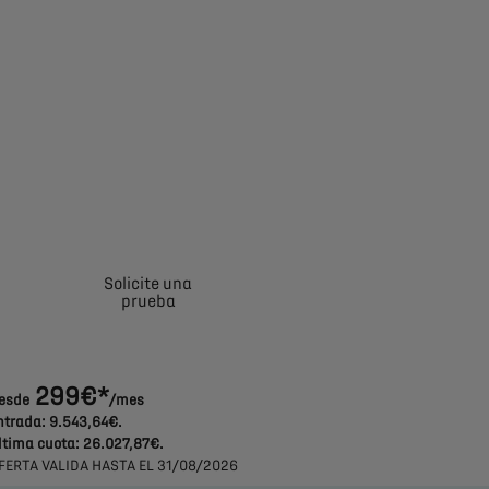
Solicite una
Solicite una oferta
prueba
299€*
esde
/mes
ntrada: 9.543,64€.
ltima cuota: 26.027,87€.
FERTA VALIDA HASTA EL 31/08/2026