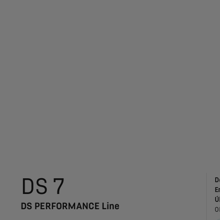
DS 7
D
E
Ú
DS PERFORMANCE Line
O