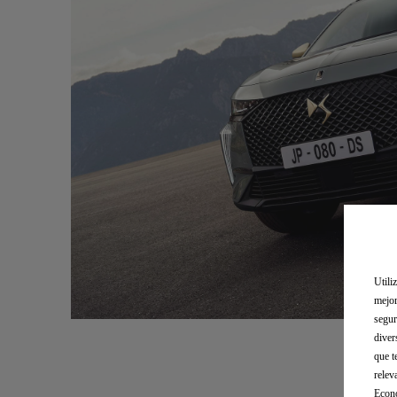
Utili
mejor
segur
diver
que t
relev
Econó