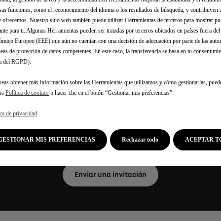
Contacte con un asesor
sas funciones, como el reconocimiento del idioma o los resultados de búsqueda, y contribuyen 
e ofrecemos. Nuestro sitio web también puede utilizar Herramientas de terceros para mostrar p
ante para ti. Algunas Herramientas pueden ser tratadas por terceros ubicados en países fuera de
ANTÉNGASE INFORMA
mico Europeo (EEE) que aún no cuentan con una decisión de adecuación por parte de las auto
eas de protección de datos competentes. En este caso, la transferencia se basa en tu consentimien
.a del RGPD).
seas obtener más información sobre las Herramientas que utilizamos y cómo gestionarlas, pued
vos y exclusivos contenidos para que descubra Nº8 desde una
tra
Política de cookies
o hacer clic en el botón “Gestionar mis preferencias”.
frutar de emocionantes videos que revelan cada detalle del exte
presentados por nuestros apasionados expertos.
ica de privacidad
GESTIONAR MIS PREFERENCIAS
Rechazar todo
ACEPTAR T
miliares a suscribirse a nuestro boletín y recibir futuras invit
Enviar una invitación