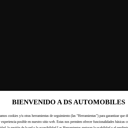
BIENVENIDO A DS AUTOMOBILES
zamos cookies y/u otras herramientas de seguimiento (las “Herramientas”) para garantizar que di
 experiencia posible en nuestro sitio web. Estas nos permiten ofrecer funcionalidades básicas 
idad, la gestión de la red y la accesibilidad.Las Herramientas mejoran la usabilidad y el rendim