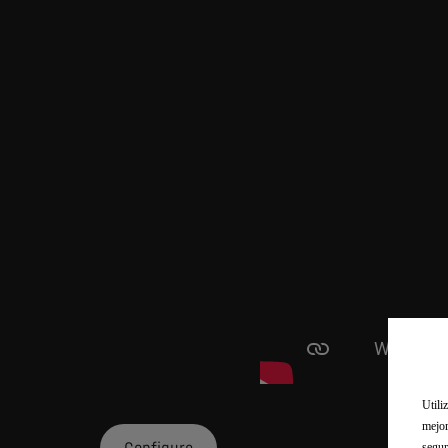
Utili
mejor
segur