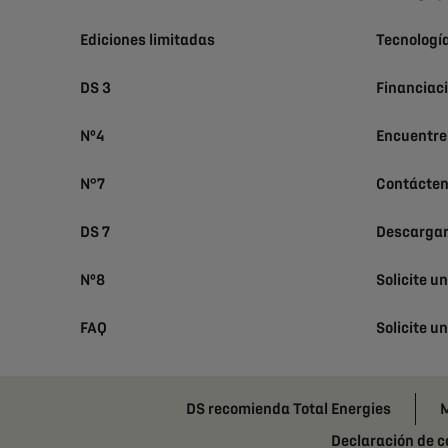
Ediciones limitadas
Tecnologí
DS 3
Financiac
Nº4
Encuentre
N°7
Contácte
DS 7
Descargar
Nº8
Solicite u
FAQ
Solicite u
DS recomienda Total Energies
M
Declaración de 