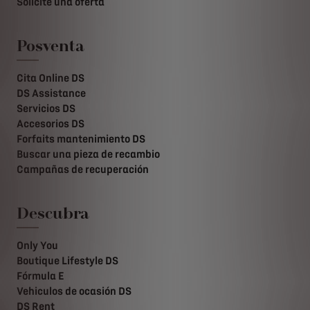
Solicite una oferta
Posventa
Cita Online DS
DS Assistance
Servicios DS
Accesorios DS
Forfaits mantenimiento DS
Buscar una pieza de recambio
Campañas de recuperación
Descubra
Only You
Boutique Lifestyle DS
Fórmula E
Vehiculos de ocasión DS
DS Rent