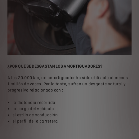
¿POR QUÉ SE DESGASTAN LOS AMORTIGUADORES?
SIG
A los 20.000 km, un amortiguador ha sido utilizado al menos
T
ua
1 millón de veces. Por lo tanto, sufren un desgaste natural y
c
progresivo relacionado con :
E
T
la distancia recorrida
R
la carga del vehículo
p
l
el estilo de conducción
F
el perfil de la carretera
D