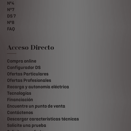
Nº4
N°7
DS 7
Nº8
FAQ
Acceso Directo
Compra online
Configurador DS
Ofertas Particulares
Ofertas Profesionales
Recarga y autonomía eléctrica
Tecnologías
Financiación
Encuentre un punto de venta
Contáctenos
Descargar características técnicas
Solicite una prueba