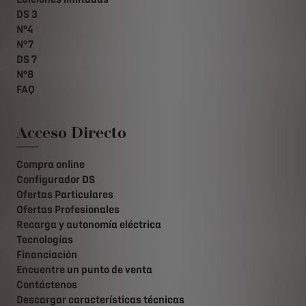
DS 3
Nº4
N°7
DS 7
Nº8
FAQ
Acceso Directo
Compra online
Configurador DS
Ofertas Particulares
Ofertas Profesionales
Recarga y autonomía eléctrica
Tecnologías
Financiación
Encuentre un punto de venta
Contáctenos
Descargar características técnicas