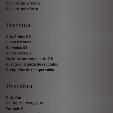
Solicite una prueba
Solicite una oferta
Posventa
Cita Online DS
DS Assistance
Servicios DS
Accesorios DS
Forfaits mantenimiento DS
Buscar una pieza de recambio
Campañas de recuperación
Descubra
Only You
Boutique Lifestyle DS
Fórmula E