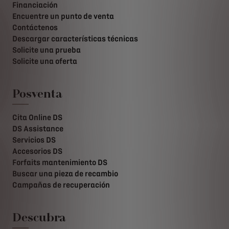
Financiación
Encuentre un punto de venta
Contáctenos
Descargar características técnicas
Solicite una prueba
Solicite una oferta
Posventa
Cita Online DS
DS Assistance
Servicios DS
Accesorios DS
Forfaits mantenimiento DS
Buscar una pieza de recambio
Campañas de recuperación
Descubra