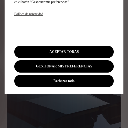
en el botón “Gestionar mis preferencias”.
Política de privacidad
CRAFT TITANIUM
Un tejido con apariencia de metal arrugado inspirado
en las carreras. Este innovador material sustituye al
carbono tradicional en las zonas aerodinámicas (parte
inferior de la carrocería, splitter delantero y extractor de
aire). Recubierto y arrugado a mano, destaca la
ACEPTAR TODAS
experiencia de los técnicos y maestros tapiceros de DS
Automobiles.
GESTIONAR MIS PREFERENCIAS
Rechazar todo