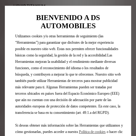
LIQUID TITANIUM
BIENVENIDO A DS
Una pintura lacada con reflejos intensos, que crea un
sutil contraste con la parte delantera del prototipo y
AUTOMOBILES
resalta la fluidez de su diseño.
Utilizamos cookies y/u otras herramientas de seguimiento (las
“Herramientas”) para garantizar que disfrutes de la mejor experiencia
posible en nuestro sitio web. Estas nos permiten ofrecer funcionalidades
básicas como la seguridad, la gestión de la red y la accesibilidad.Las
Herramientas mejoran la usabilidad y el rendimiento mediante diversas
funciones, como el reconocimiento del idioma o los resultados de
búsqueda, y contribuyen a mejorar lo que te ofrecemos. Nuestro sitio web
también puede utilizar Herramientas de terceros para mostrar publicidad
más relevante para ti. Algunas Herramientas pueden ser tratadas por
terceros ubicados en países fuera del Espacio Económico Europeo (EEE)
que aún no cuentan con una decisión de adecuación por parte de las
autoridades europeas de protección de datos competentes. En este caso, la
transferencia se basa en tu consentimiento (art. 49.1.a del RGPD).
Si deseas obtener más información sobre las Herramientas que utilizamos y
cómo gestionarlas, puedes acceder a nuestra
Política de cookies
o hacer clic