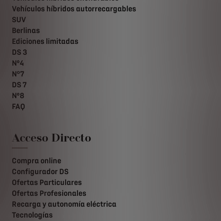
Vehículos híbridos autorrecargables
SUV
Berlinas
Ediciones limitadas
DS 3
Nº4
N°7
DS 7
Nº8
FAQ
Acceso Directo
Compra online
Configurador DS
Ofertas Particulares
Ofertas Profesionales
Recarga y autonomía eléctrica
Tecnologías