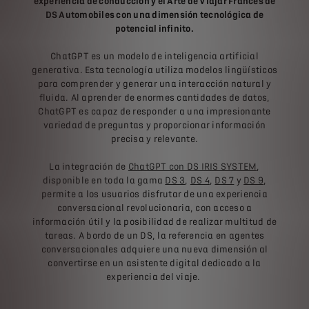
experiencia de conducción y el Arte de Viajar Francés de
DS Automobiles con una dimensión tecnológica de
potencial infinito.
ChatGPT es un modelo de inteligencia artificial
generativa. Esta tecnología utiliza modelos lingüísticos
para comprender y generar una interacción natural y
fluida. Al aprender de enormes cantidades de datos,
ChatGPT es capaz de responder a una impresionante
variedad de preguntas y proporcionar información
precisa y relevante.
La integración de
ChatGPT con DS IRIS SYSTEM
,
disponible en toda la gama
DS 3
,
DS 4
,
DS 7
y
DS 9
,
permite a los usuarios disfrutar de una experiencia
conversacional revolucionaria, con acceso a
información útil y la posibilidad de realizar multitud de
tareas. A bordo de un DS, la referencia en agentes
conversacionales adquiere una nueva dimensión al
convertirse en un asistente digital dedicado a la
experiencia del viaje.