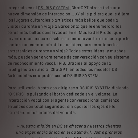
Integrado en el
DS IRIS SYSTEM,
ChatGPT ofrece toda una
nueva dimensión de interacción... ¿Y si le pidiera que le dijera
los lugares culturales o artísticos más bellos que podría
visitar durante un viaje a Barcelona; que le enumerara las
obras más bellas conservadas en el Museo del Prado; que
inventara un concurso sobre su tema favorito; o incluso que le
contara un cuento infantil a sus hijos, para mantenerlos
entretenidos durante un viaje? Todas estas ideas, y muchas
más, pueden ser ahora temas de conversación con su sistema
de reconocimiento vocal, IRIS. Gracias al apoyo de la
inteligencia artificial ChatGPT, en todos los modelos DS
Automobiles equipados con el DS IRIS SYSTEM.
Para utilizarlo, basta con dirigirse a DS IRIS SYSTEM diciendo
"OK IRIS" o pulsando el botón dedicado en el volante. La
interacción vocal con el agente conversacional comienza
entonces con total seguridad, sin apartar los ojos de la
carretera ni las manos del volante.
« Nuestra misión en DS es ofrecer a nuestros clientes
una experiencia única en el automóvil. Como pioneros