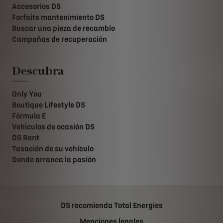
Accesorios DS
Forfaits mantenimiento DS
Buscar una pieza de recambio
Campañas de recuperación
Descubra
Only You
Boutique Lifestyle DS
Fórmula E
Vehiculos de ocasión DS
DS Rent
Tasación de su vehículo
Donde arranca la pasión
DS recomienda Total Energies
Menciones legales