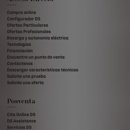
Compra online
Configurador DS
Ofertas Particulares
Ofertas Profesionales
Recarga y autonomía eléctrica
Tecnologías
Financiación
Encuentre un punto de venta
Contáctenos
Descargar características técnicas
Solicite una prueba
Solicite una oferta
Posventa
Cita Online DS
DS Assistance
Servicios DS