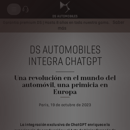
Saber
Garantía premium DS | Hasta 8 años en toda nuestra gama.
más
DS AUTOMOBILES
INTEGRA CHATGPT
Una revolución en el mundo del
automóvil, una primicia en
Europa
París, 19 de octubre de 2023
La integración exclusiva de ChatGPT enriquece la