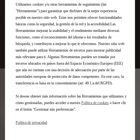
« La integración en el coche de ChatGPT ofrece una
Utilizamos cookies y/u otras herramientas de seguimiento (las
experiencia de usuario excepcional, permitiendo a
“Herramientas”) para garantizar que disfrutes de la mejor experiencia
conductores y pasajeros interactuar vocalmente con el
posible en nuestro sitio web. Estas nos permiten ofrecer funcionalidades
coche para obtener información en tiempo real,
básicas como la seguridad, la gestión de la red y la accesibilidad.Las
entretenimiento, productividad y seguridad.
Esta
Herramientas mejoran la usabilidad y el rendimiento mediante diversas
experiencia innovadora enriquece los viajes
funciones, como el reconocimiento del idioma o los resultados de
transformando la conducción en una experiencia más
búsqueda, y contribuyen a mejorar lo que te ofrecemos. Nuestro sitio web
fácil de usar, cómoda y conectada.. » -
Iris x ChatGPT
también puede utilizar Herramientas de terceros para mostrar publicidad
más relevante para ti. Algunas Herramientas pueden ser tratadas por
terceros ubicados en países fuera del Espacio Económico Europeo (EEE)
que aún no cuentan con una decisión de adecuación por parte de las
autoridades europeas de protección de datos competentes. En este caso, la
transferencia se basa en tu consentimiento (art. 49.1.a del RGPD).
La integración de "SoundHound AI powered by ChatGPT API" en
el DS IRIS SYSTEM se ofrece sin coste adicional durante una
fase piloto de seis meses, si la suscripción se realiza entre el 19
Si deseas obtener más información sobre las Herramientas que utilizamos y
de octubre de 2023 y el 29 de febrero de 2024 y dentro del
cómo gestionarlas, puedes acceder a nuestra
Política de cookies
o hacer clic
límite de las 20.000 primeras solicitudes en DS 3, DS 4, DS 7 y
en el botón “Gestionar mis preferencias”.
DS 9. Esta función, que puede activarse directamente con el
mando a distancia, está disponible en todos los DS equipadas
Política de privacidad
con DS IRIS SYSTEM, y se puede acceder a ella en Francia,
Alemania, Reino Unido, España e Italia, en los idiomas de cada