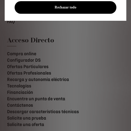
N°7
Rechazar todo
DS 7
Nº8
FAQ
Acceso Directo
Compra online
Configurador DS
Ofertas Particulares
Ofertas Profesionales
Recarga y autonomía eléctrica
Tecnologías
Financiación
Encuentre un punto de venta
Contáctenos
Descargar características técnicas
Solicite una prueba
Solicite una oferta