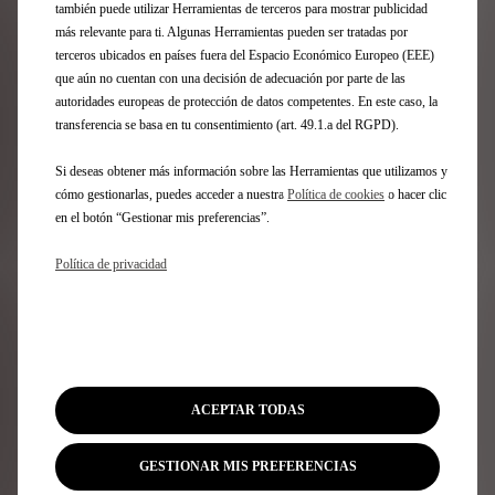
también puede utilizar Herramientas de terceros para mostrar publicidad
más relevante para ti. Algunas Herramientas pueden ser tratadas por
terceros ubicados en países fuera del Espacio Económico Europeo (EEE)
Volver a noticias
que aún no cuentan con una decisión de adecuación por parte de las
autoridades europeas de protección de datos competentes. En este caso, la
transferencia se basa en tu consentimiento (art. 49.1.a del RGPD).
Suscríbase a nuestra newsletter
Si deseas obtener más información sobre las Herramientas que utilizamos y
cómo gestionarlas, puedes acceder a nuestra
Política de cookies
o hacer clic
en el botón “Gestionar mis preferencias”.
Gama DS
Política de privacidad
Vehículos 100% eléctricos
Vehículos híbridos enchufables
Vehículos híbridos autorrecargables
SUV
Berlinas
ACEPTAR TODAS
Ediciones limitadas
DS 3
GESTIONAR MIS PREFERENCIAS
Nº4