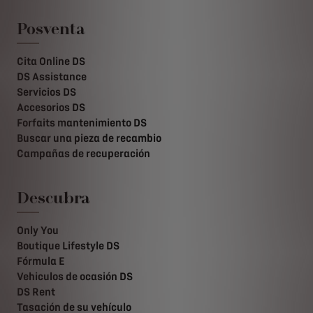
Posventa
Cita Online DS
DS Assistance
Servicios DS
Accesorios DS
Forfaits mantenimiento DS
Buscar una pieza de recambio
Campañas de recuperación
Descubra
Only You
Boutique Lifestyle DS
Fórmula E
Vehiculos de ocasión DS
DS Rent
Tasación de su vehículo