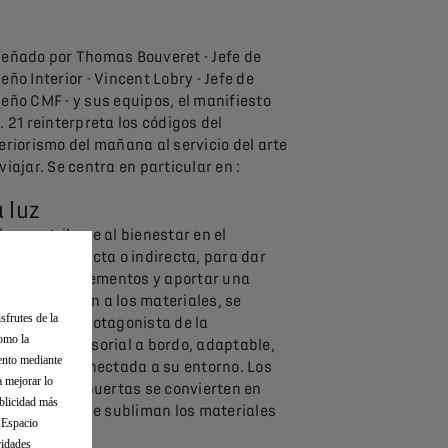
señado por Thomas Bouveret - Jefe de
eño Interior - Vincent Lobry - Jefe de
seño CMF - y sus equipos, el manifiesto
. 21 reinterpreta los códigos del
eriorismo del mañana al servicio del arte
viajar. Se centra en particular en :
 luz
luz contribuye al bienestar en el
itáculo. Directa o indirecta, para dar
gereza a los elementos y aportar una
eva dimensión a los materiales, se
sfrutes de la
nvertirá en protagonista de la
como la
periencia sensorial a bordo, adaptable,
iento mediante
teligente y conectada a su entorno. Los
a mejorar lo
culos de las puertas se convierten en
ublicidad más
llos de luz que subliman los materiales
l Espacio
e muestran.
ridades