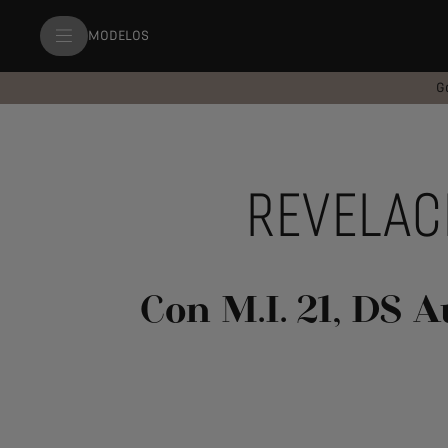
MODELOS
G
REVELACI
Con M.I. 21, DS A