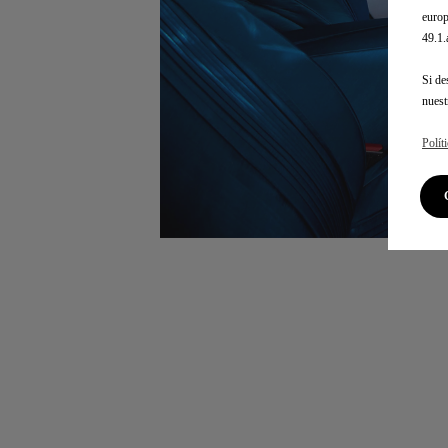
europ
49.1
Si de
nues
Polít