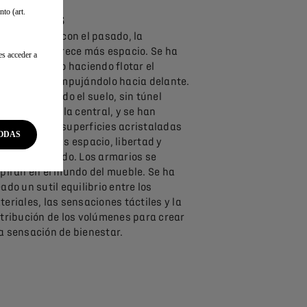
to (art.
olúmenes
 una ruptura con el pasado, la
quitectura ofrece más espacio. Se ha
es acceder a
erado espacio haciendo flotar el
lpicadero y empujándolo hacia delante.
ha replanteado el suelo, sin túnel
tral ni consola central, y se han
mentado las superficies acristaladas
ODAS
ra ofrecer más espacio, libertad y
renidad a bordo. Los armarios se
spiran en el mundo del mueble. Se ha
ado un sutil equilibrio entre los
eriales, las sensaciones táctiles y la
stribución de los volúmenes para crear
a sensación de bienestar.