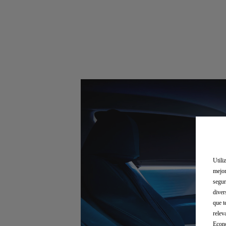
Utili
mejor
segur
diver
que t
relev
Econó