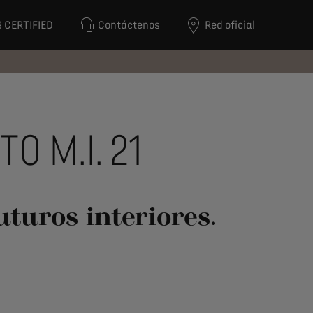
 CERTIFIED
Contáctenos
Red oficial
O M.I. 21
uturos interiores.