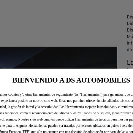
Di
Dis
Di
M.i
int
de 
La
La 
hab
BIENVENIDO A DS AUTOMOBILES
li
nu
zamos cookies y/u otras herramientas de seguimiento (las “Herramientas”) para garantizar que di
co
 experiencia posible en nuestro sitio web. Estas nos permiten ofrecer funcionalidades básicas 
ex
idad, la gestión de la red y la accesibilidad.Las Herramientas mejoran la usabilidad y el rendim
in
sas funciones, como el reconocimiento del idioma o los resultados de búsqueda, y contribuyen 
cír
e ofrecemos. Nuestro sitio web también puede utilizar Herramientas de terceros para mostrar p
ani
ante para ti. Algunas Herramientas pueden ser tratadas por terceros ubicados en países fuera de
qu
mico Europeo (EEE) que aún no cuentan con una decisión de adecuación por parte de las auto