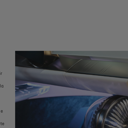
ir
la
de
te