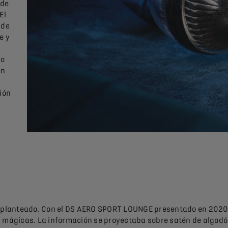
 de
El
nde
e y
do
en
ión
replanteado. Con el DS AERO SPORT LOUNGE presentado en 2020, 
s mágicas. La información se proyectaba sobre satén de algodó