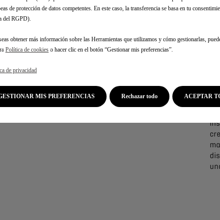
eas de protección de datos competentes. En este caso, la transferencia se basa en tu consentimien
V
.a del RGPD).
En
ar
seas obtener más información sobre las Herramientas que utilizamos y cómo gestionarlas, pued
lib
tra
Política de cookies
o hacer clic en el botón “Gestionar mis preferencias”.
sa
Se 
ica de privacidad
cen
au
GESTIONAR MIS PREFERENCIAS
Rechazar todo
ACEPTAR T
pa
se
in
cre
mat
di
un