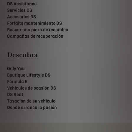
DS Assistance
Servicios DS
Accesorios DS
Forfaits mantenimiento DS
Buscar una pieza de recambio
Campañas de recuperación
Descubra
Only You
Boutique Lifestyle DS
Fórmula E
Vehiculos de ocasión DS
DS Rent
Tasación de su vehículo
Donde arranca la pasión