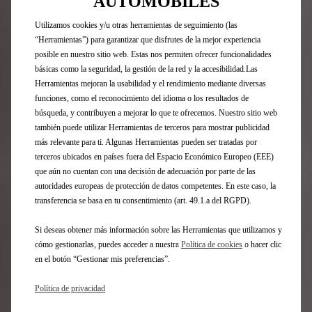
AUTOMOBILES
de PARIS FASHION WEEK® deleitarán a sus pasajeros
con su confort integral, su refinamiento hasta el más
Utilizamos cookies y/u otras herramientas de seguimiento (las
mínimo detalle y su avanzada tecnología.
“Herramientas”) para garantizar que disfrutes de la mejor experiencia
posible en nuestro sitio web. Estas nos permiten ofrecer funcionalidades
El puesto de conducción de DS N°8 refuerza el vínculo
básicas como la seguridad, la gestión de la red y la accesibilidad.Las
entre DS Automobiles y el mundo de la moda, utilizando
los materiales más finos y acabados interiores únicos,
Herramientas mejoran la usabilidad y el rendimiento mediante diversas
como las costuras Pearl, los insertos grabados Clous de
funciones, como el reconocimiento del idioma o los resultados de
Paris y el acabado del tapizado con forma de correa de
búsqueda, y contribuyen a mejorar lo que te ofrecemos. Nuestro sitio web
reloj. Todas estas técnicas distintivas, que solo pueden
también puede utilizar Herramientas de terceros para mostrar publicidad
encontrarse en las creaciones de DS Automobiles,
más relevante para ti. Algunas Herramientas pueden ser tratadas por
encuentran aquí una resonancia especial y destacan la
terceros ubicados en países fuera del Espacio Económico Europeo (EEE)
naturaleza vanguardista de DS Automobiles.
que aún no cuentan con una decisión de adecuación por parte de las
autoridades europeas de protección de datos competentes. En este caso, la
transferencia se basa en tu consentimiento (art. 49.1.a del RGPD).
Visite la página de colaboraciones
Si deseas obtener más información sobre las Herramientas que utilizamos y
cómo gestionarlas, puedes acceder a nuestra
Política de cookies
o hacer clic
en el botón “Gestionar mis preferencias”.
Volver a las noticias
Política de privacidad