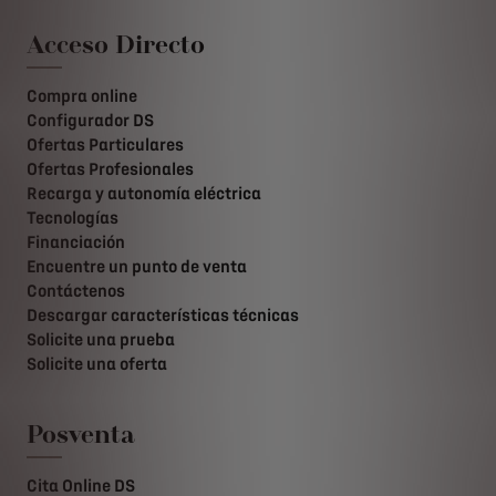
Acceso Directo
Compra online
Configurador DS
Ofertas Particulares
Ofertas Profesionales
Recarga y autonomía eléctrica
Tecnologías
Financiación
Encuentre un punto de venta
Contáctenos
Descargar características técnicas
Solicite una prueba
Solicite una oferta
Posventa
Cita Online DS