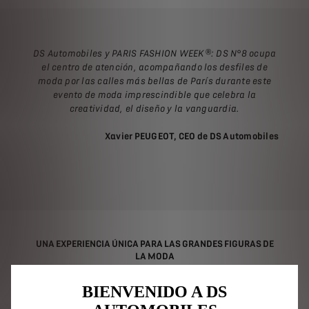
DS Automobiles y PARIS FASHION WEEK®: DS N°8 ocupa
el centro de atención, acompañando los desfiles de
moda por las calles más bellas de París durante este
evento de moda imprescindible que celebra la
creatividad, el diseño y la vanguardia.
Xavier PEUGEOT, CEO de DS Automobiles
UNA EXPERIENCIA ÚNICA PARA LAS GRANDES FIGURAS DE
LA MODA
Con sistemas de propulsión 100 % eléctricos y tracción
BIENVENIDO A DS
a dos o cuatro ruedas, los DS N°8 puestos a disposición