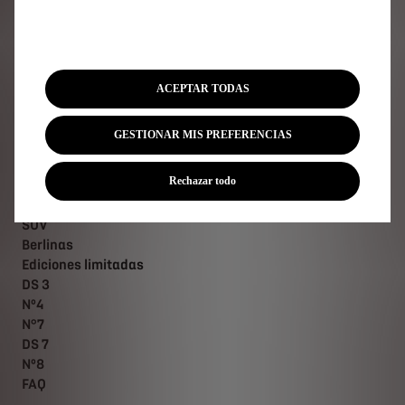
Suscríbase a nuestra newsletter
ACEPTAR TODAS
Gama DS
GESTIONAR MIS PREFERENCIAS
Vehículos 100% eléctricos
Rechazar todo
Vehículos híbridos enchufables
Vehículos híbridos autorrecargables
SUV
Berlinas
Ediciones limitadas
DS 3
Nº4
N°7
DS 7
Nº8
FAQ