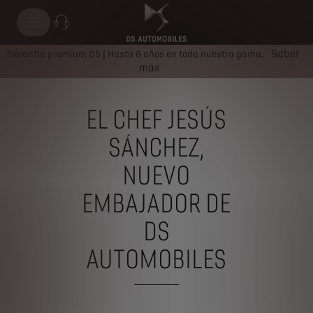
Saber
Garantía premium DS | Hasta 8 años en toda nuestra gama.
más
EL CHEF JESÚS
SÁNCHEZ,
NUEVO
EMBAJADOR DE
DS
AUTOMOBILES