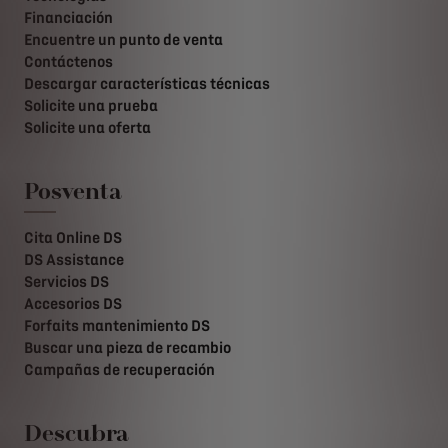
Financiación
Encuentre un punto de venta
Contáctenos
Descargar características técnicas
Solicite una prueba
Solicite una oferta
Posventa
Cita Online DS
DS Assistance
Servicios DS
Accesorios DS
Forfaits mantenimiento DS
Buscar una pieza de recambio
Campañas de recuperación
Descubra