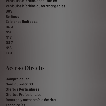
Vehículos híbridos enchufables
Vehículos híbridos autorrecargables
SUV
Berlinas
Ediciones limitadas
DS 3
Nº4
N°7
DS 7
Nº8
FAQ
Acceso Directo
Compra online
Configurador DS
Ofertas Particulares
Ofertas Profesionales
Recarga y autonomía eléctrica
Tecnologías