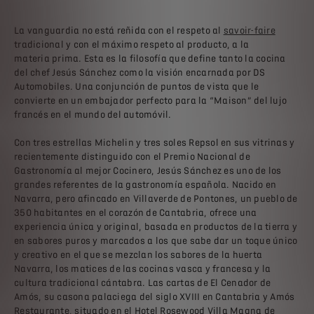
La vanguardia no está reñida con el respeto al
savoir-faire
tradicional y con el máximo respeto al producto, a la
materia prima. Esta es la filosofía que define tanto la cocina
del chef Jesús Sánchez como la visión encarnada por DS
Automobiles. Una conjunción de puntos de vista que le
convierte en un embajador perfecto para la “Maison” del lujo
francés en el mundo del automóvil.
Con tres estrellas Michelin y tres soles Repsol en sus vitrinas y
recientemente distinguido con el Premio Nacional de
Gastronomía al mejor Cocinero, Jesús Sánchez es uno de los
grandes referentes de la gastronomía española. Nacido en
Navarra, pero afincado en Villaverde de Pontones, un pueblo de
350 habitantes en el corazón de Cantabria, ofrece una
experiencia única y original, basada en productos de la tierra y
en sabores puros y marcados a los que sabe dar un toque único
y creativo en el que se mezclan los sabores de la huerta
Navarra, los matices de las cocinas vasca y francesa y la
cultura tradicional cántabra. Las cartas de El Cenador de
Amós, su casona palaciega del siglo XVIII en Cantabria y Amós
Restaurante, situado en el Hotel Rosewood Villa Magna de