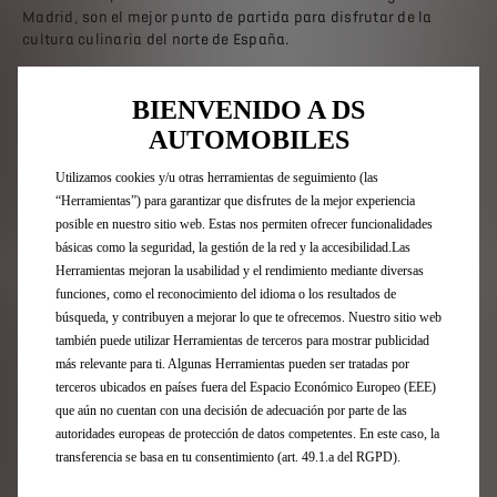
Madrid, son el mejor punto de partida para disfrutar de la
cultura culinaria del norte de España.
Al igual que DS Automobiles con su gama de
vehículos
BIENVENIDO A DS
electrificados E-TENSE
, Jesús Sánchez es pionero en la
incorporación de conceptos como la sostenibilidad, la huella de
AUTOMOBILES
carbono, la reducción de emisiones o la economía circular a su
campo de actividad. Un compromiso por la conservación del
Utilizamos cookies y/u otras herramientas de seguimiento (las
medio ambiente que se ha concretado en la creación de una
“Herramientas”) para garantizar que disfrutes de la mejor experiencia
comunidad energética solar, la apuesta por productos
posible en nuestro sitio web. Estas nos permiten ofrecer funcionalidades
“kilómetro cero” y el compostaje y por el que ha logrado
básicas como la seguridad, la gestión de la red y la accesibilidad.Las
distinciones como la Estrella Verde Michelín o la certificación
Herramientas mejoran la usabilidad y el rendimiento mediante diversas
Cocinas de Excelencia Energética por AENOR y Repsol.
funciones, como el reconocimiento del idioma o los resultados de
búsqueda, y contribuyen a mejorar lo que te ofrecemos. Nuestro sitio web
Tanto El Cenador de Amós como Amós Restaurante se
también puede utilizar Herramientas de terceros para mostrar publicidad
incorporan a la oferta de experiencias de
DS Only You Privilege
.
más relevante para ti. Algunas Herramientas pueden ser tratadas por
Los miembros de este selecto club podrán disfrutar de menús
terceros ubicados en países fuera del Espacio Económico Europeo (EEE)
exclusivos, inspirados en la identidad de marca y el espíritu
que aún no cuentan con una decisión de adecuación por parte de las
sibarita de DS Automobiles.
autoridades europeas de protección de datos competentes. En este caso, la
transferencia se basa en tu consentimiento (art. 49.1.a del RGPD).