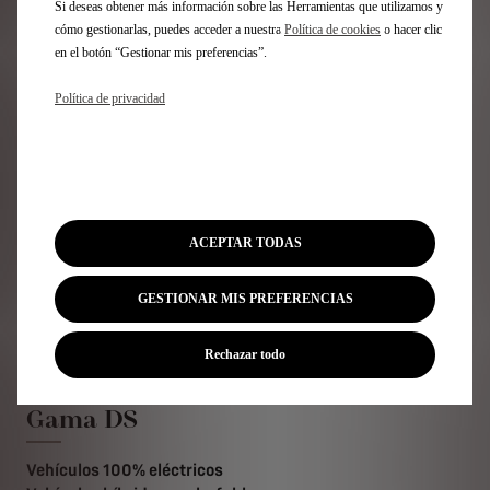
Si deseas obtener más información sobre las Herramientas que utilizamos y
CONTACTOS DE PRENSA
cómo gestionarlas, puedes acceder a nuestra
Política de cookies
o hacer clic
PAULA BARTOLOMÉ
en el botón “Gestionar mis preferencias”.
DIRECTORA DE COMUNICACIÓN
paula.bartolome@stellantis.com
Política de privacidad
TEL (+34) 659 696 486
Vuelva a las noticias
ACEPTAR TODAS
GESTIONAR MIS PREFERENCIAS
Suscríbase a nuestra newsletter
Rechazar todo
Gama DS
Vehículos 100% eléctricos