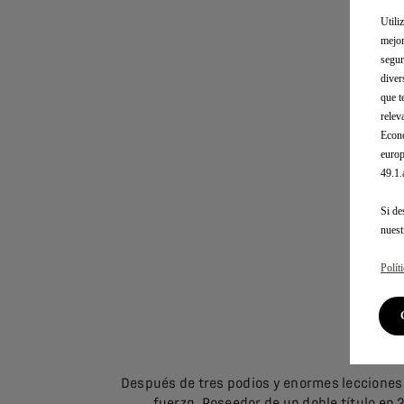
Utili
mejor
segur
diver
que t
relev
CIFRAS
Econó
europ
49.1
Si de
nues
Polít
Después de tres podios y enormes lecciones 
fuerza. Poseedor de un doble título en 