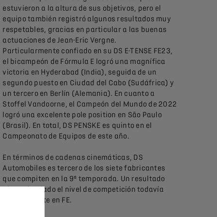
estuvieron a la altura de sus objetivos, pero el
equipo también registró algunos resultados muy
respetables, gracias en particular a las buenas
actuaciones de Jean-Eric Vergne.
Particularmente confiado en su DS E-TENSE FE23,
el bicampeón de Fórmula E logró una magnífica
victoria en Hyderabad (India), seguida de un
segundo puesto en Ciudad del Cabo (Sudáfrica) y
un tercero en Berlín (Alemania). En cuanto a
Stoffel Vandoorne, el Campeón del Mundo de 2022
logró una excelente pole position en São Paulo
(Brasil). En total, DS PENSKE es quinto en el
Campeonato de Equipos de este año.
En términos de cadenas cinemáticas, DS
Automobiles es tercero de los siete fabricantes
que compiten en la 9ª temporada. Un resultado
alentador dado el nivel de competición todavía
muy presente en FE.