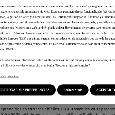
zamos cookies y/u otras herramientas de seguimiento (las “Herramientas”) para garantizar que di
 experiencia posible en nuestro sitio web. Estas nos permiten ofrecer funcionalidades básicas 
idad, la gestión de la red y la accesibilidad.Las Herramientas mejoran la usabilidad y el rendim
sas funciones, como el reconocimiento del idioma o los resultados de búsqueda, y contribuyen 
e ofrecemos. Nuestro sitio web también puede utilizar Herramientas de terceros para mostrar p
ante para ti. Algunas Herramientas pueden ser tratadas por terceros ubicados en países fuera de
 CLAVE DESDE LA PARTICIPACIÓN DE DS AUTOMOBILES EN LA FÓ
mico Europeo (EEE) que aún no cuentan con una decisión de adecuación por parte de las auto
eas de protección de datos competentes. En este caso, la transferencia se basa en tu consentimien
.a del RGPD).
"105 carreras
4 títulos de campeón
seas obtener más información sobre las Herramientas que utilizamos y cómo gestionarlas, pued
16 victorias
tra
Política de cookies
o hacer clic en el botón “Gestionar mis preferencias”.
47 podios
22 poles potitions".
ica de privacidad
GESTIONAR MIS PREFERENCIAS
Rechazar todo
ACEPTAR T
aprendidas en carreras difíciles, DS Automobiles ya se prepara 
2019 y 2020, el fabricante premium del Grupo Stellantis tiene la 