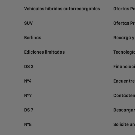
Vehículos híbridos autorrecargables
Ofertas Pa
SUV
Ofertas Pr
Berlinas
Recarga y
Ediciones limitadas
Tecnologí
DS 3
Financiac
Nº4
Encuentre
N°7
Contácte
DS 7
Descargar
Nº8
Solicite u