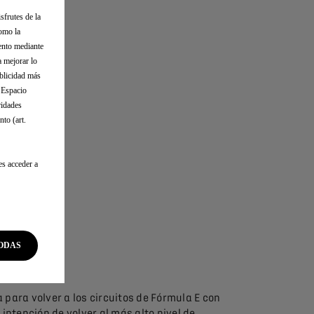
sfrutes de la
como la
iento mediante
a mejorar lo
ublicidad más
l Espacio
RMULA E
ridades
to (art.
es acceder a
ODAS
para volver a los circuitos de Fórmula E con
intención de volver al más alto nivel de