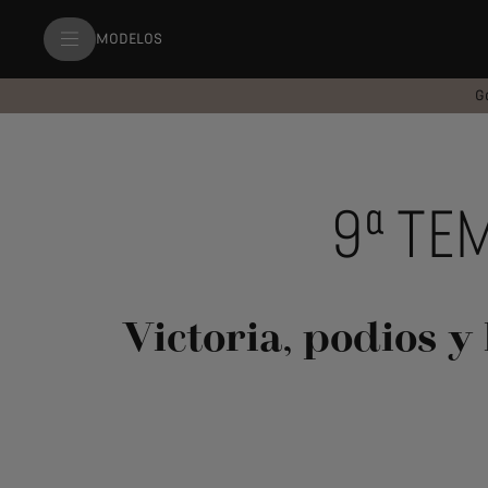
MODELOS
G
9ª TE
Victoria, podios 