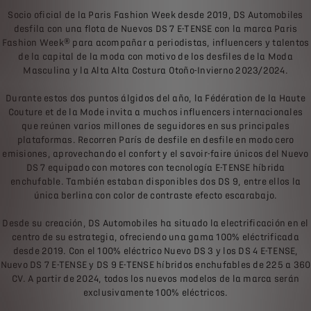
Socio oficial de la Paris Fashion Week desde 2019, DS Automobiles
desfila con una flota de Nuevos DS 7 E-TENSE con la marca Paris
Fashion Week® para acompañar a periodistas, influencers y talentos
de la capital de la moda con motivo de los desfiles de la Moda
Masculina y la Alta Alta Costura Otoño-Invierno 2023/2024.
Durante estos dos puntos álgidos del año, la Fédération de la Haute
Couture et de la Mode invita a muchos influencers internacionales
que reúnen varios millones de seguidores en sus principales
plataformas. Recorren París de desfile en desfile en modo cero
emisiones, aprovechando el confort y el savoir-faire únicos del Nuevo
DS 7 equipado con motores con tecnología E-TENSE híbrida
enchufable. También estaban disponibles dos DS 9, entre ellos la
única berlina con color de contraste efecto escarabajo.
Desde su creación, DS Automobiles ha situado la electrificación en el
centro de su estrategia, ofreciendo una gama 100% eléctrificada
desde 2019. Con el 100% eléctrico Nuevo DS 3 y los DS 4 E-TENSE,
Nuevo DS 7 E-TENSE y DS 9 E-TENSE híbridos enchufables de 225 a 360
CV. A partir de 2024, todos los nuevos modelos de la marca serán
exclusivamente 100% eléctricos.