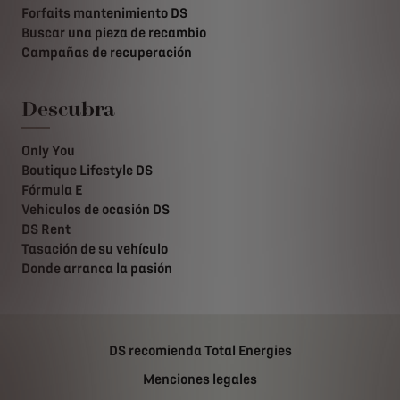
Forfaits mantenimiento DS
Buscar una pieza de recambio
Campañas de recuperación
Descubra
Only You
Boutique Lifestyle DS
Fórmula E
Vehiculos de ocasión DS
DS Rent
Tasación de su vehículo
Donde arranca la pasión
DS recomienda Total Energies
Menciones legales