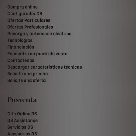
Compra online
Configurador DS
Ofertas Particulares
Ofertas Profesionales
Recarga y autonomía eléctrica
Tecnologías
Financiación
Encuentre un punto de venta
Contáctenos
Descargar características técnicas
Solicite una prueba
Solicite una oferta
Posventa
Cita Online DS
DS Assistance
Servicios DS
Accesorios DS