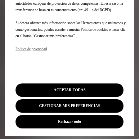
autoridades europeas de protección de datos competentes. En este caso, la
transferencia se basa en tu consentimiento (art. 49.1.a del RGPD).
Gama DS
Si deseas obtener más información sobre las Herramientas que utilizamos y
cómo gestionarlas, puedes acceder a nuestra
Política de cookies
o hacer clic
en el botón “Gestionar mis preferencias”.
Vehículos 100% eléctricos
Vehículos híbridos enchufables
Política de privacidad
Vehículos híbridos autorrecargables
SUV
Berlinas
Ediciones limitadas
DS 3
Nº4
ACEPTAR TODAS
N°7
DS 7
Nº8
GESTIONAR MIS PREFERENCIAS
FAQ
Rechazar todo
Acceso Directo