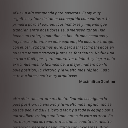
«Fue un día estupendo para nosotros. Estoy muy
orgulloso y feliz de haber conseguido esta victoria, la
primera para el equipo. ¡Los hombres y mujeres que
trabajan entre bastidores se lo merecen tanto! Han
hecho un trabajo increíble en las últimas semanas y
hay mucho talento en este equipo. ¡Me encanta trabajar
con ellos! Trabajamos duro, pero ser recompensados en
nuestra tercera carrera juntos es fantástico. No fue una
carrera fácil, pero pudimos volver adelante y lograr este
éxito. Además, lo hicimos de la mejor manera con la
pole position, la victoria y la vuelta más rápida. Todo
esto me hace sentir muy orgulloso».
Maximilian Günther
«
Ha sido una carrera perfecta. Cuando consigues la
pole position, la victoria y la vuelta más rápida, ¡no se
puede pedir más! Felicito a Max y a todo el equipo por el
maravilloso trabajo realizado antes de esta carrera. En
las dos primeras rondas, nos dimos cuenta de nuestro
potencial, pero nos penalizaron con incidentes. ¡Hoy