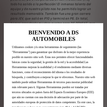
todo ha salido a la perfección! El inmenso talento del
equipo y de nuestro piloto nos ha permitido lograr un
resultado memorable. También fue una gran carrera
para JEV, que salió en P10 y terminó en P6. En total,
hemos cosechado muchos puntos para DS PENSKE, que
ahora ocupa el segundo puesto en la clasificación.
BIENVENIDO A DS
Mañana volvemos a la pista e intentaremos hacer otra
AUTOMOBILES
carrera sólida».
Eugenio Franzetti, director de DS Performance
Utilizamos cookies y/u otras herramientas de seguimiento (las
“Herramientas”) para garantizar que disfrutes de la mejor experiencia
El sábado, fue Jean-Eric Vergne quien defendió
posible en nuestro sitio web. Estas nos permiten ofrecer funcionalidades
los colores de DS Automobiles, consiguiendo
básicas como la seguridad, la gestión de la red y la accesibilidad.Las
valiosos puntos tras una carrera llena de
Herramientas mejoran la usabilidad y el rendimiento mediante diversas
giros y vueltas. Gracias a las actuaciones
funciones, como el reconocimiento del idioma o los resultados de
combinadas de nuestros dos pilotos,
DS
búsqueda, y contribuyen a mejorar lo que te ofrecemos. Nuestro sitio web
PENSKE ocupa el cuarto lugar en la
también puede utilizar Herramientas de terceros para mostrar publicidad
clasificación general, a solo cinco puntos del
más relevante para ti. Algunas Herramientas pueden ser tratadas por
equipo líder
. Maximilian Günther es ahora
terceros ubicados en países fuera del Espacio Económico Europeo (EEE)
cuarto en la clasificación de pilotos, mientras
que aún no cuentan con una decisión de adecuación por parte de las
que Jean-Eric es sexto.
autoridades europeas de protección de datos competentes. En este caso, la