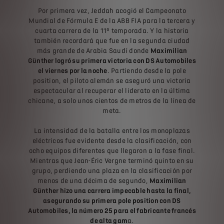
Por primera vez, Jeddah acogió el Campeonato
Mundial de Fórmula E de la ABB FIA para la tercera y
cuarta carrera de la 11ª temporada. Y la historia
también recordará que fue en la segunda ciudad
más grande de Arabia Saudí donde
Maximilian
Günther logró su primera victoria con DS Automobiles
el viernes por la noche
. Partiendo desde la pole
position, el piloto alemán se aseguró una victoria
espectacular al recuperar el liderato en la última
chicane, a solo unos cientos de metros de la línea de
meta.
La intensidad de la batalla entre los monoplazas
eléctricos fue evidente desde la clasificación, con
ocho equipos diferentes que llegaron a la fase final.
Mientras que Jean-Éric Vergne terminó quinto en su
grupo, perdiendo una plaza en la clasificación por
menos de una décima de segundo,
Maximilian
Günther hizo una carrera impecable hasta la final,
asegurando su primera pole position con DS
Automobiles, la número 25 para el fabricante francés
de alta gam
a.