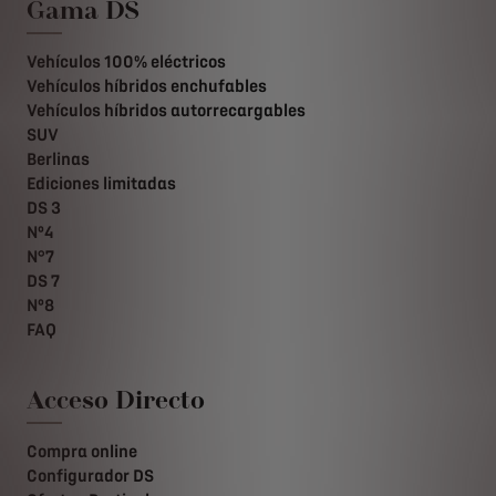
Gama DS
Vehículos 100% eléctricos
Vehículos híbridos enchufables
Vehículos híbridos autorrecargables
SUV
Berlinas
Ediciones limitadas
DS 3
Nº4
N°7
DS 7
Nº8
FAQ
Acceso Directo
Compra online
Configurador DS