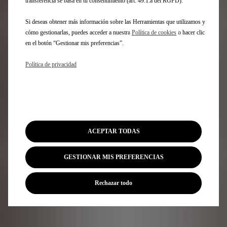
transferencia se basa en tu consentimiento (art. 49.1.a del RGPD).
Después de Arabia Saudí, el ABB FIA Formula E
World Championship viajará a Miami para la
Si deseas obtener más información sobre las Herramientas que utilizamos y
quinta carrera de la temporada el
12 de abril
.
cómo gestionarlas, puedes acceder a nuestra
Política de cookies
o hacer clic
en el botón “Gestionar mis preferencias”.
Política de privacidad
Siga los resultados de la 11ª temporada
Más información sobre la Fórmula E
ACEPTAR TODAS
Volver a las noticias
GESTIONAR MIS PREFERENCIAS
Rechazar todo
Suscríbase a nuestra newsletter