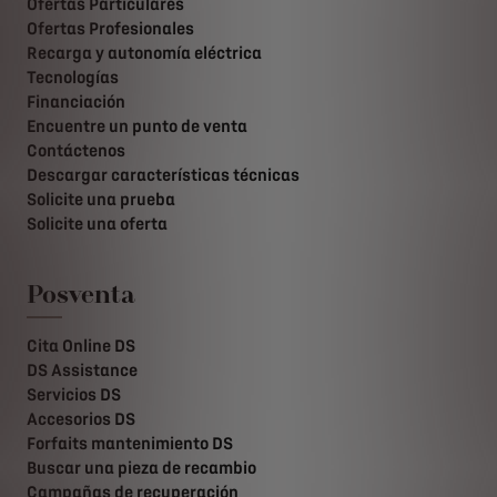
Ofertas Particulares
Ofertas Profesionales
Recarga y autonomía eléctrica
Tecnologías
Financiación
Encuentre un punto de venta
Contáctenos
Descargar características técnicas
Solicite una prueba
Solicite una oferta
Posventa
Cita Online DS
DS Assistance
Servicios DS
Accesorios DS
Forfaits mantenimiento DS
Buscar una pieza de recambio
Campañas de recuperación