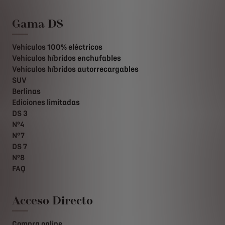
Gama DS
Vehículos 100% eléctricos
Vehículos híbridos enchufables
Vehículos híbridos autorrecargables
SUV
Berlinas
Ediciones limitadas
DS 3
Nº4
N°7
DS 7
Nº8
FAQ
Acceso Directo
Compra online