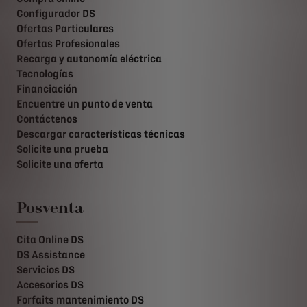
Configurador DS
Ofertas Particulares
Ofertas Profesionales
Recarga y autonomía eléctrica
Tecnologías
Financiación
Encuentre un punto de venta
Contáctenos
Descargar características técnicas
Solicite una prueba
Solicite una oferta
Posventa
Cita Online DS
DS Assistance
Servicios DS
Accesorios DS
Forfaits mantenimiento DS