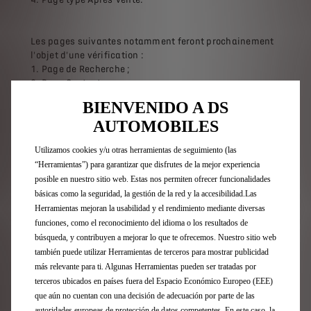
Les pages suivantes notamment feront prochainement
l'objet d'une vérification :
Page de Recherche ;
Page Contact ;
Page Accessibilité ;
BIENVENIDO A DS
Page des Mentions Légales.
AUTOMOBILES
Utilizamos cookies y/u otras herramientas de seguimiento (las
CONTENUS NON ACCESSIBLES
“Herramientas”) para garantizar que disfrutes de la mejor experiencia
posible en nuestro sitio web. Estas nos permiten ofrecer funcionalidades
Non-conformités
básicas como la seguridad, la gestión de la red y la accesibilidad.Las
Cette section sera complétée ultérieurement, lorsqu’un
audit complémentaire aura été effectué.
Herramientas mejoran la usabilidad y el rendimiento mediante diversas
funciones, como el reconocimiento del idioma o los resultados de
Contenus non soumis à l’obligation d’accessibilité
búsqueda, y contribuyen a mejorar lo que te ofrecemos. Nuestro sitio web
Cette section sera complétée ultérieurement, lorsqu’un
también puede utilizar Herramientas de terceros para mostrar publicidad
audit complémentaire aura été effectué. Notamment,
más relevante para ti. Algunas Herramientas pueden ser tratadas por
les éléments fournis par des entités tierces non
terceros ubicados en países fuera del Espacio Económico Europeo (EEE)
contrôlées par le Constructeur font l’objet d’une
que aún no cuentan con una decisión de adecuación por parte de las
dérogation.
autoridades europeas de protección de datos competentes. En este caso, la