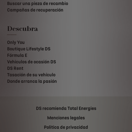
Buscar una pieza de recambio
Campañas de recuperación
Descubra
Only You
Boutique Lifestyle DS
Fórmula E
Vehiculos de ocasión DS
DS Rent
Tasación de su vehículo
Donde arranca la pasión
DS recomienda Total Energies
Menciones legales
Politica de privacidad