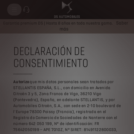
Saber
Garantía premium DS | Hasta 8 años en toda nuestra gama.
más
DECLARACIÓN DE
CONSENTIMIENTO
Autorizo
que mis datos personales sean tratados por
STELLANTIS ESPAÑA, S.L., con domicilio en Avenida
Citroën 3 y 5, Zona Franca de Vigo, 36210 Vigo
(Pontevedra), España, en adelante STELLANTIS, y por
Automobiles Citroën, S.A., con sede en 2-10 boulevard de
l’Europe 78300 Poissy (Francia), registrada en el
Registro do Comercio de Sociedades de Nanterre con el
número 642 050 199, N° de identificación: FR
75642050199 – APE 7010Z, N° SIRET: 81491122800033,