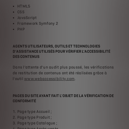
HTML5
CSS
JavaScript
Framework Symfony 2
PHP
AGENTS UTILISATEURS, OUTILS ET TECHNOLOGIES
D'ASSISTANCE UTILISÉS POUR VÉRIFIER L’ACCESSIBILITÉ
DES CONTENUS
Dans l’attente d’un audit plus poussé, les vérifications
de restitution de contenus ont été réalisées grâce à
l’outil
www.webaccessibility.com
.
PAGES DU SITE AYANT FAIT L'OBJET DE LA VÉRIFICATION DE
CONFORMITÉ
Page type Accueil ;
Page type Produit ;
Page type Catalogue ;
Page type Après-vente.