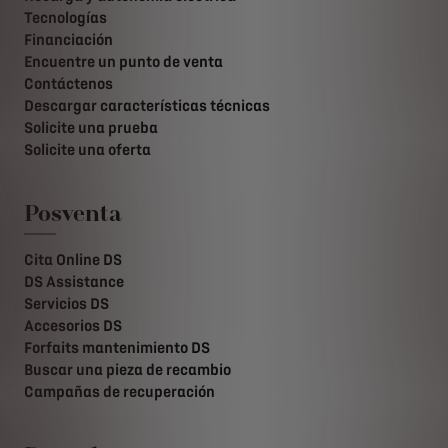
Tecnologías
Financiación
Encuentre un punto de venta
Contáctenos
Descargar características técnicas
Solicite una prueba
Solicite una oferta
Posventa
Cita Online DS
DS Assistance
Servicios DS
Accesorios DS
Forfaits mantenimiento DS
Buscar una pieza de recambio
Campañas de recuperación