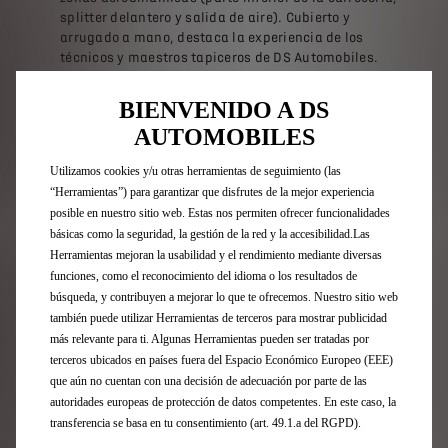
splitter delantero y salida de aire). Cubierto y
arrugado a mano, destaca la experiencia de los
técnicos y maestros tapiceros de DS Automobiles.
Black Titanium
: un negro profundo e intenso en el
BIENVENIDO A DS
techo y el alerón, que enfatiza el carácter y la
AUTOMOBILES
naturaleza radical de las líneas del prototipo.
Utilizamos cookies y/u otras herramientas de seguimiento (las
“Herramientas”) para garantizar que disfrutes de la mejor experiencia
Porque la excelencia está en los detalles, el
posible en nuestro sitio web. Estas nos permiten ofrecer funcionalidades
departamento de Colores, Materiales y Acabados ha
básicas como la seguridad, la gestión de la red y la accesibilidad.Las
mejorado el prototipo con toques de «Light Gold», el
Herramientas mejoran la usabilidad y el rendimiento mediante diversas
color identificativo de DS PERFORMANCE y la firma de la
funciones, como el reconocimiento del idioma o los resultados de
edición limitada DS PERFORMANCE Line, en los
retrovisores, las tapas centrales de las llantas, el
búsqueda, y contribuyen a mejorar lo que te ofrecemos. Nuestro sitio web
emblema en relieve del capó y la firma del prototipo en
también puede utilizar Herramientas de terceros para mostrar publicidad
el portón trasero. Los detalles en morado, el color
más relevante para ti. Algunas Herramientas pueden ser tratadas por
favorito de Taylor Barnard, resalta en los tiradores de
terceros ubicados en países fuera del Espacio Económico Europeo (EEE)
las puertas y en las identificaciones laterales «Taylor
que aún no cuentan con una decisión de adecuación por parte de las
made N°4». El número de la suerte de Taylor Barnard, el
autoridades europeas de protección de datos competentes. En este caso, la
77, aparece sutilmente en la insignia del capó, los
transferencia se basa en tu consentimiento (art. 49.1.a del RGPD).
tiradores de las puertas y la iluminación integrada en el