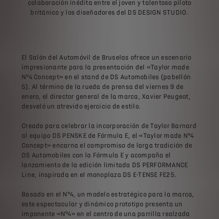
colaboración inédita entre el joven y talentoso piloto
británico y los diseñadores del DS DESIGN STUDIO.
El Salón del Automóvil de Bruselas ofrece un escenario
impresionante para la presentación del «Taylor made
N°4 Concept» en el stand de DS Automobiles (pabellón
5). Al término de la rueda de prensa del viernes 9 de
enero, el director general de la marca, Xavier Peugeot,
desveló un atrevido ejercicio de estilo.
Creado para celebrar la incorporación de Taylor Barnard
al equipo DS PENSKE de Fórmula E, el «Taylor made N°4
Concept» encarna el compromiso de larga tradición de
DS Automobiles con la Fórmula E y acompaña el
lanzamiento de la edición limitada DS PERFORMANCE
Line, inspirada en el monoplaza DS E-TENSE FE25.
Basado en el N°4, un modelo estratégico para la marca,
este espectacular y dinámico prototipo presenta un
imponente «N°4» en el centro de una parrilla realzada