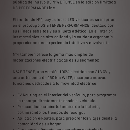
pública del nuevo DS N°4 E-TENSE en la edición limitada
DS PERFORMANCE Line.
El frontal de N°4, cuyas luces LED verticales se inspiran
en el prototipo DS E-TENSE PERFORMANCE, destaca por
sus líneas esbeltas y su silueta atlética. En el interior,
los materiales de alta calidad y la cuidada ergonomía
proporcionan una experiencia intuitiva y envolvente.
N°4 también ofrece la gama más amplia de
motorizaciones electrificadas de su segmento:
N°4 E-TENSE, una versión 100% eléctrica con 213 CV y
una autonomía de 450 km WLTP, incorpora nuevas
funciones dedicadas a la movilidad eléctrica:
EV Routing en el interior del vehículo, para programar
la recarga directamente desde el vehículo.
Preacondicionamiento térmico de la batería,
optimizando los tiempos de recarga.
Aplicación e-Routes, para preparar los viajes desde la
comodidad de su hogar.
Funciones e-Remote, que permiten controlar la