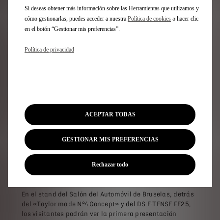
difusor.
Si deseas obtener más información sobre las Herramientas que utilizamos y
cómo gestionarlas, puedes acceder a nuestra
Política de cookies
o hacer clic
en el botón “Gestionar mis preferencias”.
DE LA PISTA A LA CARRETERA
Política de privacidad
El «Taylor made N°4 Concept» crea un vínculo directo
entre el mundo de la competición y los modelos de
producción. Por este motivo, el prototipo se expone
junto al monoplaza DS E-TENSE FE25 de Taylor Barnard
(n.º 77), así como las ediciones limitadas DS
PERFORMANCE Line.
ACEPTAR TODAS
Esta edición limitada DS PERFORMANCE Line, disponible
en los modelos DS 3, N°4 y DS 7, ilustra la sinergia entre
GESTIONAR MIS PREFERENCIAS
los modelos de serie y el equipo DS Automobiles, que
lleva más de 10 años participando en el Campeonato
Mundial de Fórmula E, en el que la marca ya ha ganado
Rechazar todo
cuatro títulos: dos de pilotos y dos de fabricantes.
En el stand del Salón del Automóvil de Bruselas, detrás
del «Taylor made N°4 Concept» y del DS E-TENSE FE25,
los visitantes podrán ver la primera presentación