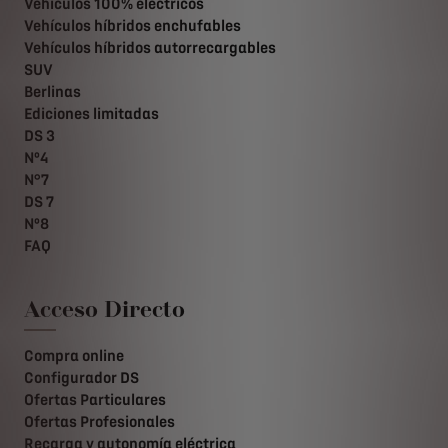
Vehículos 100% eléctricos
Vehículos híbridos enchufables
Vehículos híbridos autorrecargables
SUV
Berlinas
Ediciones limitadas
DS 3
Nº4
N°7
DS 7
Nº8
FAQ
Acceso Directo
Compra online
Configurador DS
Ofertas Particulares
Ofertas Profesionales
Recarga y autonomía eléctrica