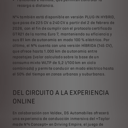
recarga a distancia.
N°4 también está disponible en versión PLUG-IN HYBRID,
que pasa de 225 CV a 240 CV a partir del 2 de febrero de
2026, con el fin de cumplir con el protocolo certificado
GTR21 de la norma Euro 7, manteniendo su eficiencia y
sus 81 km de autonomía en modo 100 % eléctrico. Por
último, el N°4 cuenta con una versión HÍBRIDA (145 CV),
que ofrece hasta 1.000 km de autonomía entre
repostajes (valor calculado sobre la base de un
consumo mixto WLTP de 5,2 l/100 km en ciclo
combinado) y permite conducir en modo eléctrico hasta
el 50% del tiempo en zonas urbanas y suburbanas.
DEL CIRCUITO A LA EXPERIENCIA
ONLINE
En colaboración con Voldex, DS Automobiles ofrecerá
una experiencia de conducción inmersiva del «Taylor
made N°4 Concept» en Driving Empire, el juego de