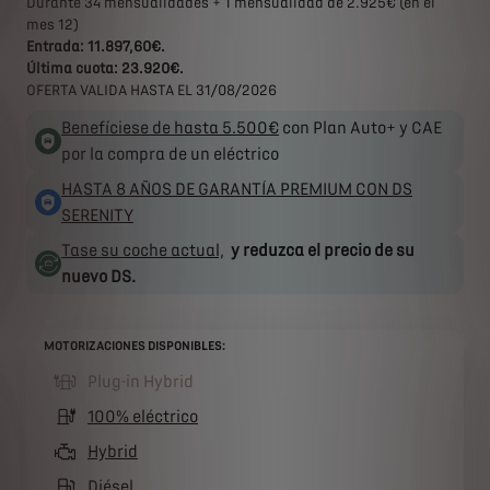
Durante 34 mensualidades + 1 mensualidad de 2.925€ (en el
mes 12)
Entrada: 11.897,60€.
Última cuota: 23.920€.
OFERTA VALIDA HASTA EL 31/08/2026
Benefíciese de hasta 5.500€
con Plan Auto+ y CAE
por la compra de un eléctrico
HASTA 8 AÑOS DE GARANTÍA PREMIUM CON DS
SERENITY
Tase su coche actual,
y reduzca el precio de su
nuevo DS.
MOTORIZACIONES DISPONIBLES:
Plug-in Hybrid
(active )
100% eléctrico
Hybrid
Diésel