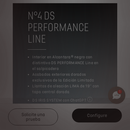
N°4 DS
PERFORMANCE
LINE
Interior en Alcantara® negro con
distintivo DS PERFORMANCE Line en
el salpicadero
Acabados exteriores dorados
exclusivos de la Edición Limitada
Llantas de aleación LIMA de 19'' con
tapa central dorada
1
DS IRIS SYSTEM con ChatGPT
con la evolución del As
Control de crucero adaptativo
Stop&Go
Solicite una
Configure
Pack DS CONNECT PLUS
incluido por
prueba
un periodo de 3 años