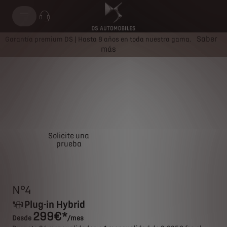
N°4 PLUG-IN HYBRID
Saber
Garantía premium DS | Hasta 8 años en toda nuestra gama.
más
Solicite una
Solicite una oferta
prueba
N°4
Plug-in Hybrid
299€*
Desde
/mes