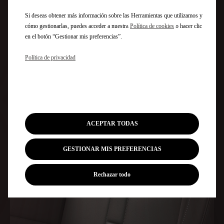
Si deseas obtener más información sobre las Herramientas que utilizamos y
cómo gestionarlas, puedes acceder a nuestra
Política de cookies
o hacer clic
en el botón “Gestionar mis preferencias”.
Política de privacidad
ERIOR
EL CONFORT Y EL REFINAMIENTO DEL INTERIOR
EL CA
DEL T
ALCANTARA® NEGRO
CRIOL
ACEPTAR TODAS
GESTIONAR MIS PREFERENCIAS
Rechazar todo